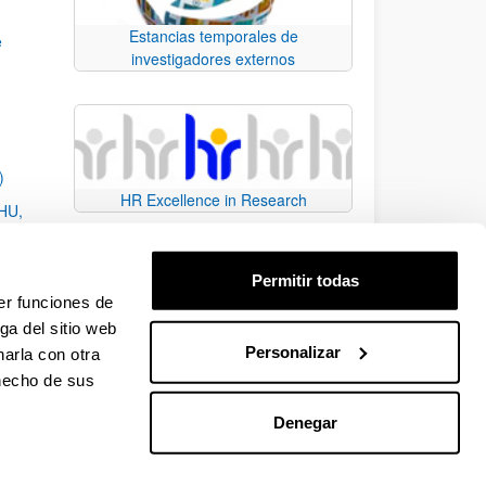
Estancias temporales de
e
investigadores externos
)
HR Excellence in Research
EHU,
Permitir todas
er funciones de
ga del sitio web
Personalizar
arla con otra
e TAB para desplazarse.
 hecho de sus
Denegar
EHU