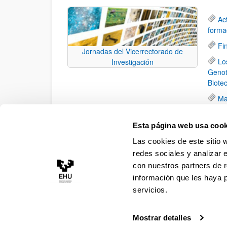
Ac
forma
Fi
Jornadas del Vicerrectorado de
Lo
Investigación
Genot
Biote
Ma
ha si
crista
Esta página web usa cook
¿Q
Las cookies de este sitio 
(12/0
redes sociales y analizar 
con nuestros partners de r
información que les haya 
servicios.
Mostrar detalles
Accesibilidad
Información legal
Contacto
Ma