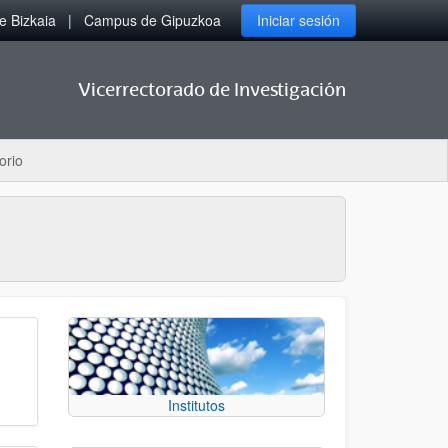
 Bizkaia
Campus de Gipuzkoa
Iniciar sesión
Vicerrectorado de Investigación
orio
Institutos