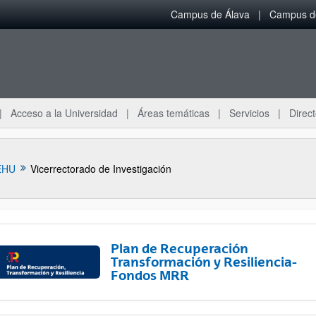
Campus de Álava
Campus de
Acceso a la Universidad
Áreas temáticas
Servicios
Direct
EHU
Vicerrectorado de Investigación
Plan de Recuperación
Transformación y Resiliencia-
Fondos MRR
ar subpáginas