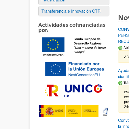
Transferencia e Innovación OTRI
No
Actividades cofinanciadas
CONV
por:
PERS
RECU
Abi
AB
Ayuda
cient
Trá
25/
exc
pre
24
Convoc
la in