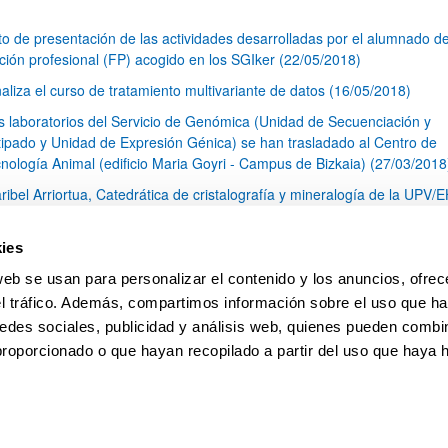
to de presentación de las actividades desarrolladas por el alumnado d
ción profesional (FP) acogido en los SGIker (22/05/2018)
naliza el curso de tratamiento multivariante de datos (16/05/2018)
s laboratorios del Servicio de Genómica (Unidad de Secuenciación y
ipado y Unidad de Expresión Génica) se han trasladado al Centro de
cnología Animal (edificio Maria Goyri - Campus de Bizkaia) (27/03/2018
ribel Arriortua, Catedrática de cristalografía y mineralogía de la UPV/
do galardonada con la insignia de oro del grupo especializado de
lografía y crecimiento cristalino (GE3C) (12/03/2018)
ies
ué pasa con el glifosato?. Pros y contras del uso de este herbicida
web se usan para personalizar el contenido y los anuncios, ofrec
3/2018)
el tráfico. Además, compartimos información sobre el uso que ha
1
...
13
14
15
...
79
edes sociales, publicidad y análisis web, quienes pueden combin
Página
Páginas intermedias Use TAB para desplazarse.
Página
Página
Página
Páginas intermedias Us
Página
proporcionado o que hayan recopilado a partir del uso que haya
pa
Ayuda