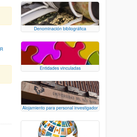
Denominación bibliográfica
OR
Entidades vinculadas
para desplazarse.
Alojamiento para personal investigador