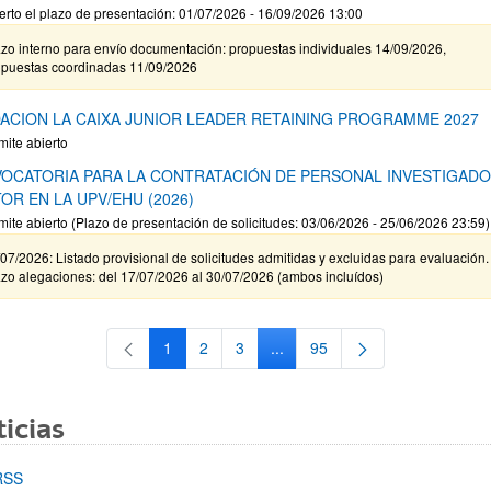
erto el plazo de presentación: 01/07/2026 - 16/09/2026 13:00
zo interno para envío documentación: propuestas individuales 14/09/2026,
opuestas coordinadas 11/09/2026
ACION LA CAIXA JUNIOR LEADER RETAINING PROGRAMME 2027
mite abierto
OCATORIA PARA LA CONTRATACIÓN DE PERSONAL INVESTIGAD
OR EN LA UPV/EHU (2026)
mite abierto (Plazo de presentación de solicitudes: 03/06/2026 - 25/06/2026 23:59)
07/2026: Listado provisional de solicitudes admitidas y excluidas para evaluación.
zo alegaciones: del 17/07/2026 al 30/07/2026 (ambos incluídos)
1
2
3
...
95
Página
Página
Página
Páginas intermedias Use TAB 
Página
icias
RSS