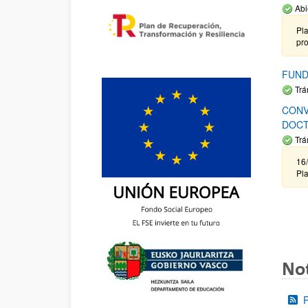
Abi
Pla
pr
FUND
Trá
CONV
DOCT
Trá
16/
Pla
Not