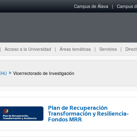
Campus de Álava
Campus de
Acceso a la Universidad
Áreas temáticas
Servicios
Direct
EHU
Vicerrectorado de Investigación
Plan de Recuperación
Transformación y Resiliencia-
Fondos MRR
ar subpáginas