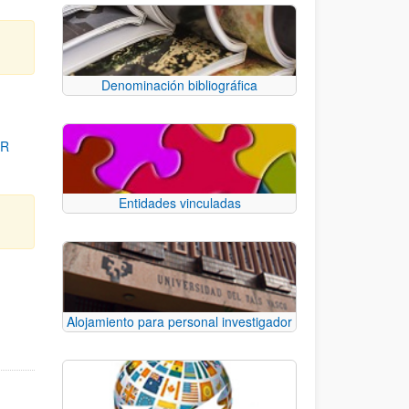
Denominación bibliográfica
OR
Entidades vinculadas
para desplazarse.
Alojamiento para personal investigador