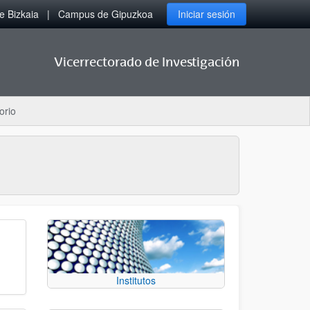
 Bizkaia
Campus de Gipuzkoa
Iniciar sesión
Vicerrectorado de Investigación
orio
Institutos