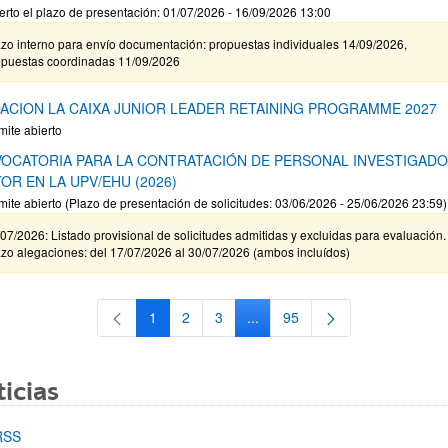
erto el plazo de presentación: 01/07/2026 - 16/09/2026 13:00
zo interno para envío documentación: propuestas individuales 14/09/2026,
opuestas coordinadas 11/09/2026
ACION LA CAIXA JUNIOR LEADER RETAINING PROGRAMME 2027
mite abierto
OCATORIA PARA LA CONTRATACIÓN DE PERSONAL INVESTIGAD
OR EN LA UPV/EHU (2026)
mite abierto (Plazo de presentación de solicitudes: 03/06/2026 - 25/06/2026 23:59)
07/2026: Listado provisional de solicitudes admitidas y excluidas para evaluación.
zo alegaciones: del 17/07/2026 al 30/07/2026 (ambos incluídos)
1
2
3
...
95
Página
Página
Página
Páginas intermedias Use TAB 
Página
icias
RSS