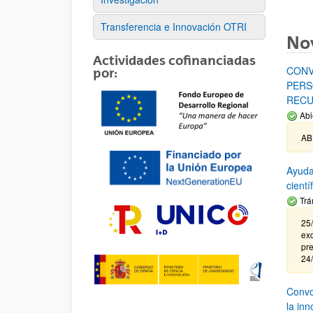
Transferencia e Innovación OTRI
No
Actividades cofinanciadas
CONV
por:
PERS
RECU
Abi
AB
Ayuda
cient
Trá
25/
exc
pre
24
Convoc
la in