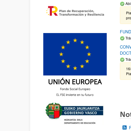
Abi
Pla
pr
FUND
Trá
CONV
DOCT
Trá
16/
Pla
Not