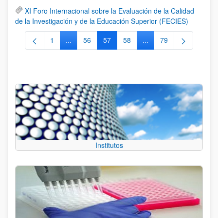
XI Foro Internacional sobre la Evaluación de la Calidad
de la Investigación y de la Educación Superior (FECIES)
1
...
56
57
58
...
79
Página
Páginas intermedias Use TAB para desplazarse.
Página
Página
Página
Páginas intermedias Us
Página
Institutos