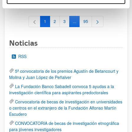
al 30/07/2026 (ambos incluídos)
1
2
3
...
95
Página
Página
Página
Páginas intermedias Use TAB 
Página
Noticias
RSS
5ª convocatoria de los premios Agustín de Betancourt y
Molina y Juan López de Peñalver
La Fundación Banco Sabadell convoca 5 ayudas a la
investigación científica para aspirantes predoctorales
Convocatoria de becas de investigación en universidades
o centros en el extranjero de la Fundación Alfonso Martín
Escudero
CONVOCATORIA de becas de investigación etnográfica
para jóvenes investigadores