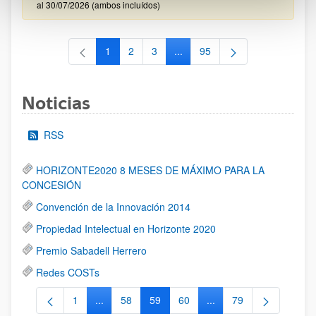
al 30/07/2026 (ambos incluídos)
1
2
3
...
95
Página
Página
Página
Páginas intermedias Use TAB 
Página
Noticias
RSS
HORIZONTE2020 8 MESES DE MÁXIMO PARA LA
CONCESIÓN
Convención de la Innovación 2014
Propiedad Intelectual en Horizonte 2020
Premio Sabadell Herrero
Redes COSTs
1
...
58
59
60
...
79
Página
Páginas intermedias Use TAB para desplazarse.
Página
Página
Página
Páginas intermedias Us
Página