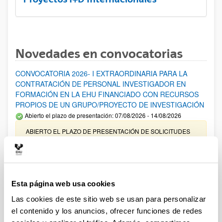
Novedades en convocatorias
CONVOCATORIA 2026- I EXTRAORDINARIA PARA LA
CONTRATACIÓN DE PERSONAL INVESTIGADOR EN
FORMACIÓN EN LA EHU FINANCIADO CON RECURSOS
PROPIOS DE UN GRUPO/PROYECTO DE INVESTIGACIÓN
Abierto el plazo de presentación: 07/08/2026 - 14/08/2026
ABIERTO EL PLAZO DE PRESENTACIÓN DE SOLICITUDES
HASTA EL 14/08/2026
Ayudas para financiación de la adquisición y renovación de
infraestructura científica y fondos bibliográficos en la
UPV/EHU 2026
Esta página web usa cookies
Trámite abierto
Las cookies de este sitio web se usan para personalizar
25/03/2026: Corrección de errores del listado provisional de
el contenido y los anuncios, ofrecer funciones de redes
solicitudes admitidas y excluidas. 23/03/2026: Relación