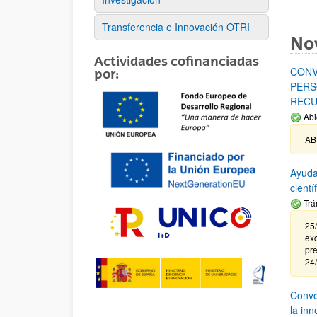
Transferencia e Innovación OTRI
No
Actividades cofinanciadas
CONV
por:
PERS
RECU
Abi
AB
Ayuda
cient
Trá
25/
exc
pre
24
Convoc
la in