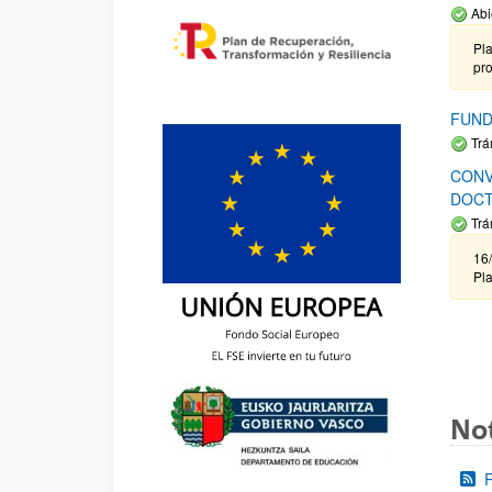
Abi
Pla
pr
FUND
Trá
CONV
DOCT
Trá
16/
Pla
Not