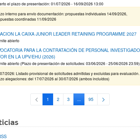
erto el plazo de presentación: 01/07/2026 - 16/09/2026 13:00
zo interno para envío documentación: propuestas individuales 14/09/2026,
opuestas coordinadas 11/09/2026
ACION LA CAIXA JUNIOR LEADER RETAINING PROGRAMME 2027
mite abierto
OCATORIA PARA LA CONTRATACIÓN DE PERSONAL INVESTIGAD
OR EN LA UPV/EHU (2026)
mite abierto (Plazo de presentación de solicitudes: 03/06/2026 - 25/06/2026 23:59)
07/2026: Listado provisional de solicitudes admitidas y excluidas para evaluación.
zo alegaciones: del 17/07/2026 al 30/07/2026 (ambos incluídos)
1
2
3
...
95
Página
Página
Página
Páginas intermedias Use TAB 
Página
icias
RSS