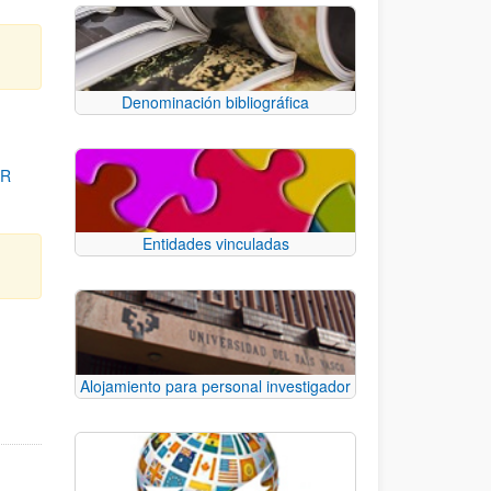
Denominación bibliográfica
OR
Entidades vinculadas
para desplazarse.
Alojamiento para personal investigador