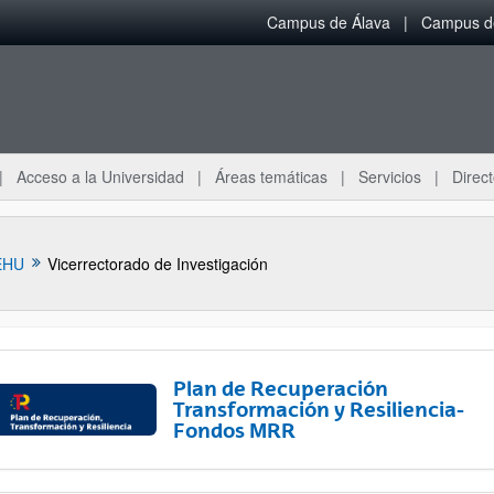
Campus de Álava
Campus de
Acceso a la Universidad
Áreas temáticas
Servicios
Direct
EHU
Vicerrectorado de Investigación
Plan de Recuperación
Transformación y Resiliencia-
Fondos MRR
ar subpáginas