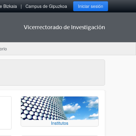
 Bizkaia
Campus de Gipuzkoa
Iniciar sesión
Vicerrectorado de Investigación
orio
Institutos