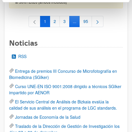
al 30/07/2026 (ambos incluídos)
1
2
3
...
95
Página
Página
Página
Páginas intermedias Use TAB 
Página
Noticias
RSS
Entrega de premios III Concurso de Microfotografía en
Biomedicina (SGIker)
Curso UNE-EN ISO 9001:2008 dirigido a técnicos SGIker
impartido por AENOR
El Servicio Central de Análisis de Bizkaia evalúa la
calidad de sus análisis en el programa de LGC standards.
Jornadas de Economía de la Salud
Traslado de la Dirección de Gestión de Investigación los