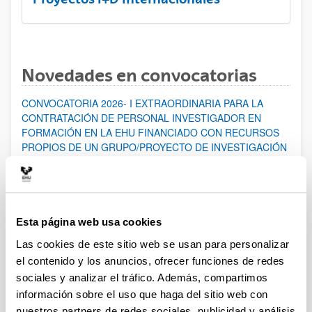
Novedades en convocatorias
CONVOCATORIA 2026- I EXTRAORDINARIA PARA LA
CONTRATACIÓN DE PERSONAL INVESTIGADOR EN
FORMACIÓN EN LA EHU FINANCIADO CON RECURSOS
PROPIOS DE UN GRUPO/PROYECTO DE INVESTIGACIÓN
Abierto el plazo de presentación: 07/08/2026 - 14/08/2026
ABIERTO EL PLAZO DE PRESENTACIÓN DE SOLICITUDES
HASTA EL 14/08/2026
Esta página web usa cookies
Ayudas para financiación de la adquisición y renovación de
infraestructura científica y fondos bibliográficos en la
Las cookies de este sitio web se usan para personalizar
UPV/EHU 2026
el contenido y los anuncios, ofrecer funciones de redes
Trámite abierto
sociales y analizar el tráfico. Además, compartimos
información sobre el uso que haga del sitio web con
25/03/2026: Corrección de errores del listado provisional de
solicitudes admitidas y excluidas. 23/03/2026: Relación
nuestros partners de redes sociales, publicidad y análisis