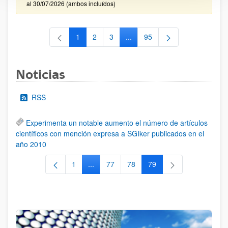
al 30/07/2026 (ambos incluídos)
1
2
3
...
95
Página
Página
Página
Páginas intermedias Use TAB 
Página
Noticias
RSS
Experimenta un notable aumento el número de artículos
científicos con mención expresa a SGIker publicados en el
año 2010
1
...
77
78
79
Página
Páginas intermedias Use TAB para despla
Página
Página
Página