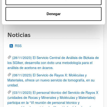
al 30/07/2026 (ambos incluídos)
Denegar
1
2
3
...
95
Página
Página
Página
Páginas intermedias Use TAB 
Página
Noticias
RSS
(28/11/2023) El Servicio Central de Análisis de Bizkaia de
los SGIker, desarrolla con éxito una metodología para el
análisis de acetona en ácaros.
(08/11/2023) El Servicio de Rayos X: Moléculas y
Materiales, ofrece un nuevo servicio de tomografía, en su
unidad.
(03/11/2023) El personal técnico del Servicio de Rayos X
(unidades de Rocas y Minerales y Moléculas y Materiales)
participa en la “VI reunión de personal técnico y