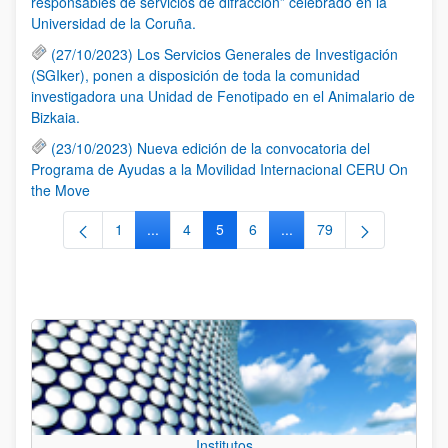
responsables de servicios de difracción” celebrado en la
Universidad de la Coruña.
(27/10/2023) Los Servicios Generales de Investigación
(SGIker), ponen a disposición de toda la comunidad
investigadora una Unidad de Fenotipado en el Animalario de
Bizkaia.
(23/10/2023) Nueva edición de la convocatoria del
Programa de Ayudas a la Movilidad Internacional CERU On
the Move
1
...
4
5
6
...
79
Página
Páginas intermedias Use TAB para desplazars
Página
Página
Página
Páginas intermedias Use
Página
Institutos