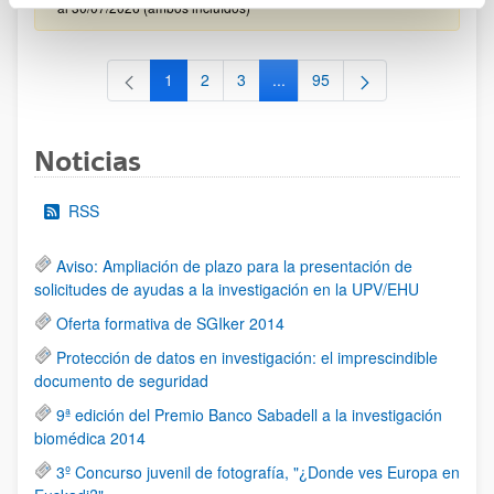
al 30/07/2026 (ambos incluídos)
1
2
3
...
95
Página
Página
Página
Páginas intermedias Use TAB 
Página
Noticias
RSS
Aviso: Ampliación de plazo para la presentación de
solicitudes de ayudas a la investigación en la UPV/EHU
Oferta formativa de SGIker 2014
Protección de datos en investigación: el imprescindible
documento de seguridad
9ª edición del Premio Banco Sabadell a la investigación
biomédica 2014
3º Concurso juvenil de fotografía, "¿Donde ves Europa en