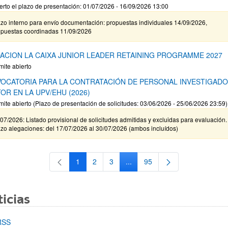
erto el plazo de presentación: 01/07/2026 - 16/09/2026 13:00
zo interno para envío documentación: propuestas individuales 14/09/2026,
opuestas coordinadas 11/09/2026
ACION LA CAIXA JUNIOR LEADER RETAINING PROGRAMME 2027
mite abierto
OCATORIA PARA LA CONTRATACIÓN DE PERSONAL INVESTIGAD
OR EN LA UPV/EHU (2026)
mite abierto (Plazo de presentación de solicitudes: 03/06/2026 - 25/06/2026 23:59)
07/2026: Listado provisional de solicitudes admitidas y excluidas para evaluación.
zo alegaciones: del 17/07/2026 al 30/07/2026 (ambos incluídos)
1
2
3
...
95
Página
Página
Página
Páginas intermedias Use TAB 
Página
icias
RSS