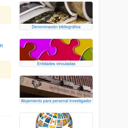
Denominación bibliográfica
OR
Entidades vinculadas
para desplazarse.
Alojamiento para personal investigador