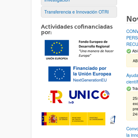
Transferencia e Innovación OTRI
No
Actividades cofinanciadas
CONV
por:
PERS
RECU
Abi
AB
Ayuda
cient
Trá
25/
exc
pre
24
Convoc
la in