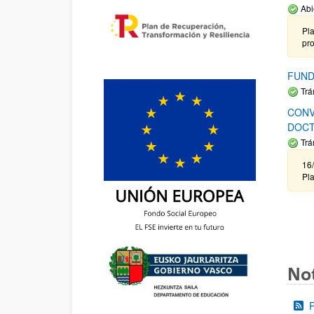
Abi
Pla
pr
FUND
Trá
CONV
DOCT
Trá
16/
Pla
Not