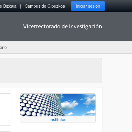
 Bizkaia
Campus de Gipuzkoa
Iniciar sesión
Vicerrectorado de Investigación
orio
Institutos