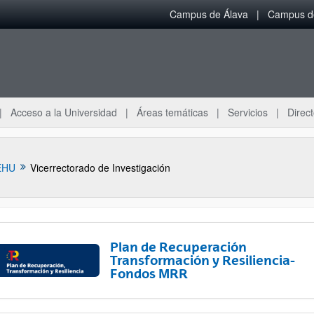
Campus de Álava
Campus de
Acceso a la Universidad
Áreas temáticas
Servicios
Direct
EHU
Vicerrectorado de Investigación
Plan de Recuperación
Transformación y Resiliencia-
Fondos MRR
ar subpáginas