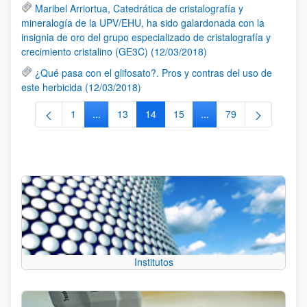
Maribel Arriortua, Catedrática de cristalografía y
mineralogía de la UPV/EHU, ha sido galardonada con la
insignia de oro del grupo especializado de cristalografía y
crecimiento cristalino (GE3C) (12/03/2018)
¿Qué pasa con el glifosato?. Pros y contras del uso de
este herbicida (12/03/2018)
1
...
13
14
15
...
79
Página
Páginas intermedias Use TAB para desplazarse.
Página
Página
Página
Páginas intermedias Us
Página
Institutos