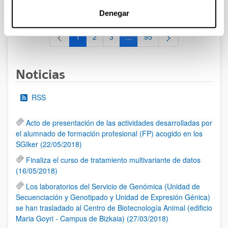
al 30/07/2026 (ambos incluídos)
Denegar
1
2
3
...
95
Página
Página
Página
Páginas intermedias Use TAB 
Página
Noticias
RSS
Acto de presentación de las actividades desarrolladas por
el alumnado de formación profesional (FP) acogido en los
SGIker (22/05/2018)
Finaliza el curso de tratamiento multivariante de datos
(16/05/2018)
Los laboratorios del Servicio de Genómica (Unidad de
Secuenciación y Genotipado y Unidad de Expresión Génica)
se han trasladado al Centro de Biotecnología Animal (edificio
Maria Goyri - Campus de Bizkaia) (27/03/2018)