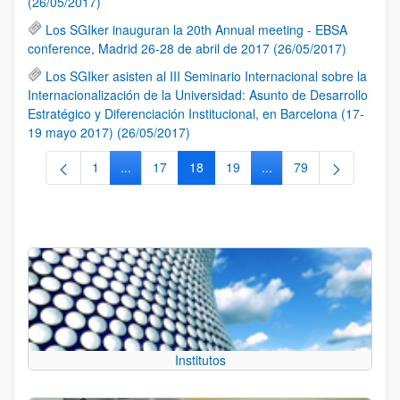
(26/05/2017)
Los SGIker inauguran la 20th Annual meeting - EBSA
conference, Madrid 26-28 de abril de 2017 (26/05/2017)
Los SGIker asisten al III Seminario Internacional sobre la
Internacionalización de la Universidad: Asunto de Desarrollo
Estratégico y Diferenciación Institucional, en Barcelona (17-
19 mayo 2017) (26/05/2017)
1
...
17
18
19
...
79
Página
Páginas intermedias Use TAB para desplazarse.
Página
Página
Página
Páginas intermedias Us
Página
Institutos