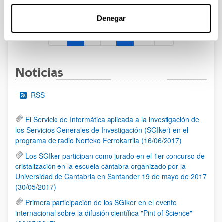
al 30/07/2026 (ambos incluídos)
Denegar
1
2
3
...
95
Página
Página
Página
Páginas intermedias Use TAB 
Página
Noticias
RSS
El Servicio de Informática aplicada a la investigación de
los Servicios Generales de Investigación (SGIker) en el
programa de radio Norteko Ferrokarrila (16/06/2017)
Los SGIker participan como jurado en el 1er concurso de
cristalización en la escuela cántabra organizado por la
Universidad de Cantabria en Santander 19 de mayo de 2017
(30/05/2017)
Primera participación de los SGIker en el evento
internacional sobre la difusión científica "Pint of Science"