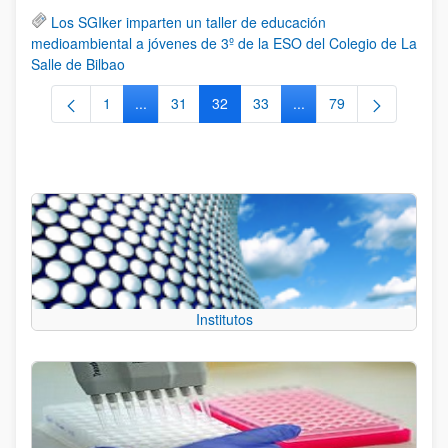
Los SGIker imparten un taller de educación
medioambiental a jóvenes de 3º de la ESO del Colegio de La
Salle de Bilbao
1
...
31
32
33
...
79
Página
Páginas intermedias Use TAB para desplazarse.
Página
Página
Página
Páginas intermedias Us
Página
Institutos