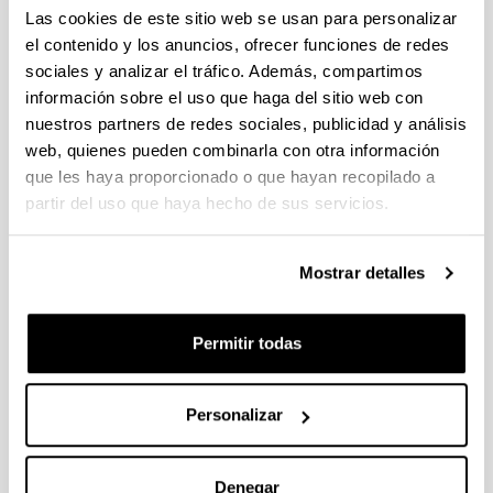
individuales 14/09/2026, propuestas coordinadas 11/09/2026
Las cookies de este sitio web se usan para personalizar
el contenido y los anuncios, ofrecer funciones de redes
FUNDACION LA CAIXA JUNIOR LEADER RETAINING
sociales y analizar el tráfico. Además, compartimos
PROGRAMME 2027
información sobre el uso que haga del sitio web con
Trámite abierto
nuestros partners de redes sociales, publicidad y análisis
CONVOCATORIA PARA LA CONTRATACIÓN DE
web, quienes pueden combinarla con otra información
PERSONAL INVESTIGADOR DOCTOR EN LA UPV/EHU
que les haya proporcionado o que hayan recopilado a
(2026)
partir del uso que haya hecho de sus servicios.
Trámite abierto (Plazo de presentación de solicitudes: 03/06/2026 -
25/06/2026 23:59)
16/07/2026: Listado provisional de solicitudes admitidas y
Mostrar detalles
excluidas para evaluación. Plazo alegaciones: del 17/07/2026
al 30/07/2026 (ambos incluídos)
Permitir todas
CONVOCATORIA 2026-I PARA LA CONTRATACIÓN DE
PERSONAL INVESTIGADOR EN FORMACIÓN EN LA EHU
FINANCIADO CON RECURSOS PROPIOS DE UN
Personalizar
GRUPO/PROYECTO DE INVESTIGACIÓN
09/07/2026: Fase 2. Resolución Definitiva de concedidos y
denegados
Denegar