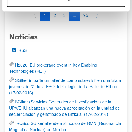
1
2
3
...
95
Página
Página
Página
Páginas intermedias Use TAB 
Página
Noticias
RSS
H2020: EU brokerage event in Key Enabling
Technologies (KET)
SGIker imparte un taller de cómo sobrevivir en una isla a
jóvenes de 3º de la ESO del Colegio de La Salle de Bilbao.
(17/02/2016)
SGIker (Servicios Generales de Investigación) de la
UPV/EHU alcanzan una nueva acreditación en la unidad de
secuenciación y genotipado de BIzkaia. (17/02/2016)
Técnico SGIker atiende a simposio de RMN (Resonancia
Magnética Nuclear) en México