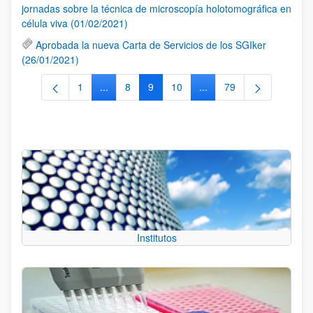
jornadas sobre la técnica de microscopía holotomográfica en
célula viva (01/02/2021)
Aprobada la nueva Carta de Servicios de los SGIker
(26/01/2021)
1
...
8
9
10
...
79
Página
Páginas intermedias Use TAB para desplazarse
Página
Página
Página
Páginas intermedias Use
Página
Institutos