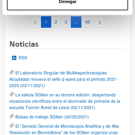
Denegar
al 30/07/2026 (ambos incluídos)
1
2
3
...
95
Página
Página
Página
Páginas intermedias Use TAB 
Página
Noticias
RSS
El Laboratorio Singular de Multiespectroscopías
Acopladas renueva el sello q-epea para el periodo 2021-
2023 (03/11/2021)
La eskola SGIker en su tercera edición: despertando
vocaciones científicas entre el alumnado de primaria de la
escuela Txomin Aresti de Leioa (02/11/2021)
Bolsas de trabajo SGIker (26/05/2021)
El “Servicio General de Microscopía Analítica y de Alta
Resolución en Biomedicina” de los SGIker organiza unas