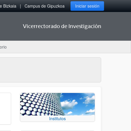
 Bizkaia
Campus de Gipuzkoa
Iniciar sesión
Vicerrectorado de Investigación
orio
Institutos