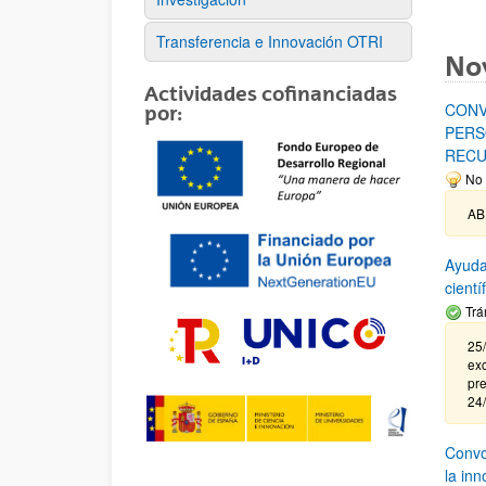
Transferencia e Innovación OTRI
No
Actividades cofinanciadas
CONV
por:
PERS
RECU
No 
AB
Ayuda
cient
Trá
25/
exc
pre
24
Convoc
la in