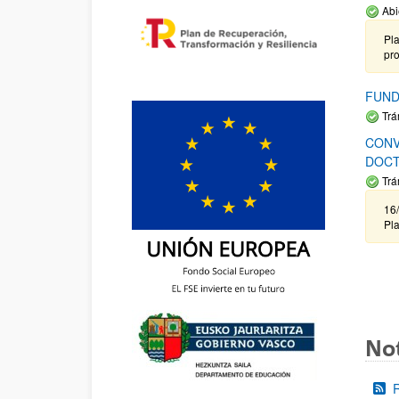
Abi
Pla
pr
FUND
Trá
CONV
DOCT
Trá
16/
Pla
Not