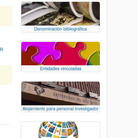
Denominación bibliográfica
OR
Entidades vinculadas
para desplazarse.
Alojamiento para personal investigador