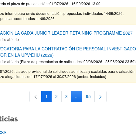
erto el plazo de presentación: 01/07/2026 - 16/09/2026 13:00
zo interno para envío documentación: propuestas individuales 14/09/2026,
opuestas coordinadas 11/09/2026
ACION LA CAIXA JUNIOR LEADER RETAINING PROGRAMME 2027
mite abierto
OCATORIA PARA LA CONTRATACIÓN DE PERSONAL INVESTIGAD
OR EN LA UPV/EHU (2026)
mite abierto (Plazo de presentación de solicitudes: 03/06/2026 - 25/06/2026 23:59)
07/2026: Listado provisional de solicitudes admitidas y excluidas para evaluación.
zo alegaciones: del 17/07/2026 al 30/07/2026 (ambos incluídos)
1
2
3
...
95
Página
Página
Página
Páginas intermedias Use TAB 
Página
icias
RSS