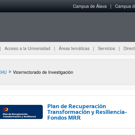
Campus de Álava
Campus de
Acceso a la Universidad
Áreas temáticas
Servicios
Direct
EHU
Vicerrectorado de Investigación
Plan de Recuperación
Transformación y Resiliencia-
Fondos MRR
ar subpáginas