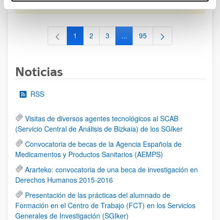
al 30/07/2026 (ambos incluídos)
1
2
3
...
95
Página
Página
Página
Páginas intermedias Use TAB 
Página
Noticias
RSS
Visitas de diversos agentes tecnológicos al SCAB
(Servicio Central de Análisis de Bizkaia) de los SGIker
Convocatoria de becas de la Agencia Española de
Medicamentos y Productos Sanitarios (AEMPS)
Ararteko: convocatoria de una beca de investigación en
Derechos Humanos 2015-2016
Presentación de las prácticas del alumnado de
Formación en el Centro de Trabajo (FCT) en los Servicios
Generales de Investigación (SGIker)