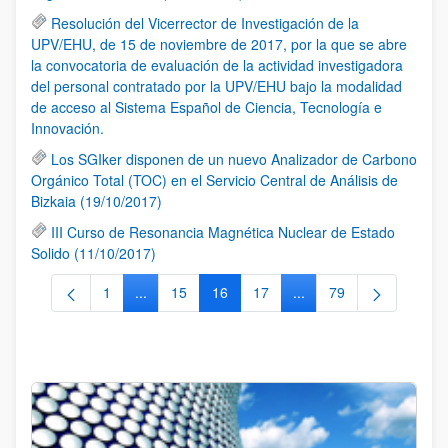
Resolución del Vicerrector de Investigación de la
UPV/EHU, de 15 de noviembre de 2017, por la que se abre
la convocatoria de evaluación de la actividad investigadora
del personal contratado por la UPV/EHU bajo la modalidad
de acceso al Sistema Español de Ciencia, Tecnología e
Innovación.
Los SGIker disponen de un nuevo Analizador de Carbono
Orgánico Total (TOC) en el Servicio Central de Análisis de
Bizkaia (19/10/2017)
III Curso de Resonancia Magnética Nuclear de Estado
Solido (11/10/2017)
1
...
15
16
17
...
79
Página
Páginas intermedias Use TAB para desplazarse.
Página
Página
Página
Páginas intermedias Us
Página