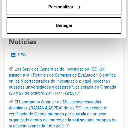
al 30/07/2026 (ambos incluídos)
Personalizar
1
2
3
...
95
Página
Página
Página
Páginas intermedias Use TAB 
Página
Denegar
Noticias
RSS
Los Servicios Generales de Investigación (SGIker)
asisten a la I Reunión de Servicios de Evaluación Científica
en los Vicerrectorados de Investigación: ¿qué necesitan
nuestras universidades y gestores?, celebrada en Granada
(26 y 27 de octubre 2017) (11/12/2017)
El Laboratorio Singular de Multiespectroscopías
Acopladas (RAMAN-LASPEA) de los SGIker, recoge el
certificado de Qepea otorgado por euskalit en un acto
organizado dentro del marco de la xxiii semana europea de
la gestión avanzada (05/12/2017)