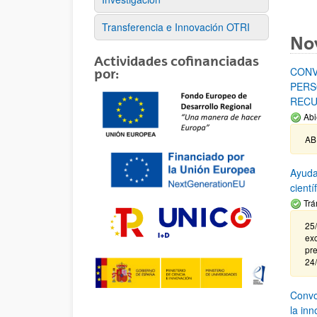
Transferencia e Innovación OTRI
No
Actividades cofinanciadas
CONV
por:
PERS
RECU
Abi
AB
Ayuda
cient
Trá
25/
exc
pre
24
Convoc
la in