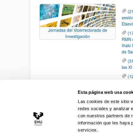
(2
sesió
Elsevi
Jornadas del Vicerrectorado de
(1
Investigación
RMN de
Iñaki 
de Sa
(3
las X
(1
jornad
elemen
Esta página web usa cook
(1
Las cookies de este sitio 
una c
redes sociales y analizar 
con nuestros partners de r
información que les haya 
servicios.