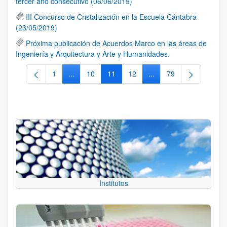
tercer año consecutivo (06/06/2019)
III Concurso de Cristalización en la Escuela Cántabra
(23/05/2019)
Próxima publicación de Acuerdos Marco en las áreas de
Ingeniería y Arquitectura y Arte y Humanidades.
1
...
10
11
12
...
79
Página
Páginas intermedias Use TAB para desplazarse.
Página
Página
Página
Páginas intermedias Us
Página
Institutos