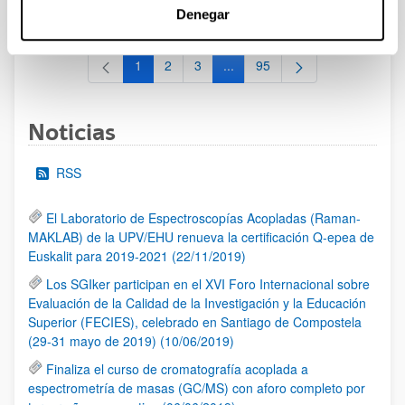
al 30/07/2026 (ambos incluídos)
Denegar
1
2
3
...
95
Página
Página
Página
Páginas intermedias Use TAB 
Página
Noticias
RSS
El Laboratorio de Espectroscopías Acopladas (Raman-
MAKLAB) de la UPV/EHU renueva la certificación Q-epea de
Euskalit para 2019-2021 (22/11/2019)
Los SGIker participan en el XVI Foro Internacional sobre
Evaluación de la Calidad de la Investigación y la Educación
Superior (FECIES), celebrado en Santiago de Compostela
(29-31 mayo de 2019) (10/06/2019)
Finaliza el curso de cromatografía acoplada a
espectrometría de masas (GC/MS) con aforo completo por