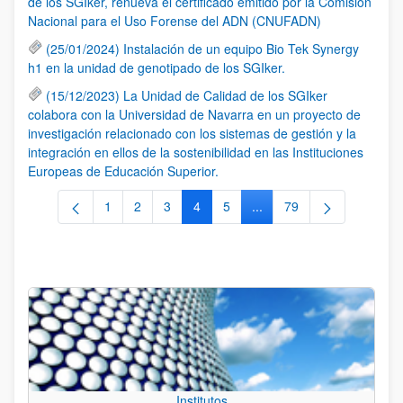
de los SGIker, renueva el certificado emitido por la Comisión
Nacional para el Uso Forense del ADN (CNUFADN)
(25/01/2024) Instalación de un equipo Bio Tek Synergy
h1 en la unidad de genotipado de los SGIker.
(15/12/2023) La Unidad de Calidad de los SGIker
colabora con la Universidad de Navarra en un proyecto de
investigación relacionado con los sistemas de gestión y la
integración en ellos de la sostenibilidad en las Instituciones
Europeas de Educación Superior.
1
2
3
4
5
...
79
Página
Página
Página
Página
Página
Páginas intermedias Use 
Página
Institutos