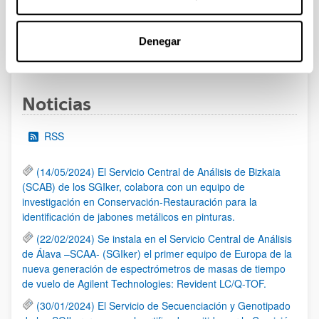
al 30/07/2026 (ambos incluídos)
Denegar
1
2
3
...
95
Página
Página
Página
Páginas intermedias Use TAB 
Página
Noticias
RSS
(14/05/2024) El Servicio Central de Análisis de Bizkaia
(SCAB) de los SGIker, colabora con un equipo de
investigación en Conservación-Restauración para la
identificación de jabones metálicos en pinturas.
(22/02/2024) Se instala en el Servicio Central de Análisis
de Álava –SCAA- (SGIker) el primer equipo de Europa de la
nueva generación de espectrómetros de masas de tiempo
de vuelo de Agilent Technologies: Revident LC/Q-TOF.
(30/01/2024) El Servicio de Secuenciación y Genotipado