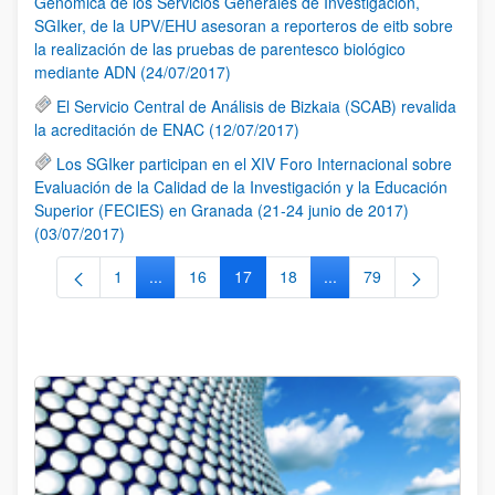
Genómica de los Servicios Generales de Investigación,
SGIker, de la UPV/EHU asesoran a reporteros de eitb sobre
la realización de las pruebas de parentesco biológico
mediante ADN (24/07/2017)
El Servicio Central de Análisis de Bizkaia (SCAB) revalida
la acreditación de ENAC (12/07/2017)
Los SGIker participan en el XIV Foro Internacional sobre
Evaluación de la Calidad de la Investigación y la Educación
Superior (FECIES) en Granada (21-24 junio de 2017)
(03/07/2017)
1
...
16
17
18
...
79
Página
Páginas intermedias Use TAB para desplazarse.
Página
Página
Página
Páginas intermedias Us
Página