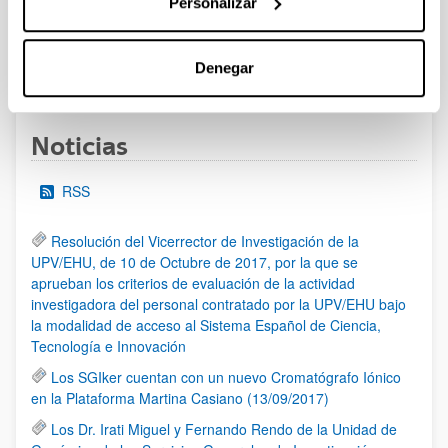
Personalizar
al 30/07/2026 (ambos incluídos)
Denegar
1
2
3
...
95
Página
Página
Página
Páginas intermedias Use TAB 
Página
Noticias
RSS
Resolución del Vicerrector de Investigación de la
UPV/EHU, de 10 de Octubre de 2017, por la que se
aprueban los criterios de evaluación de la actividad
investigadora del personal contratado por la UPV/EHU bajo
la modalidad de acceso al Sistema Español de Ciencia,
Tecnología e Innovación
Los SGIker cuentan con un nuevo Cromatógrafo Iónico
en la Plataforma Martina Casiano (13/09/2017)
Los Dr. Irati Miguel y Fernando Rendo de la Unidad de