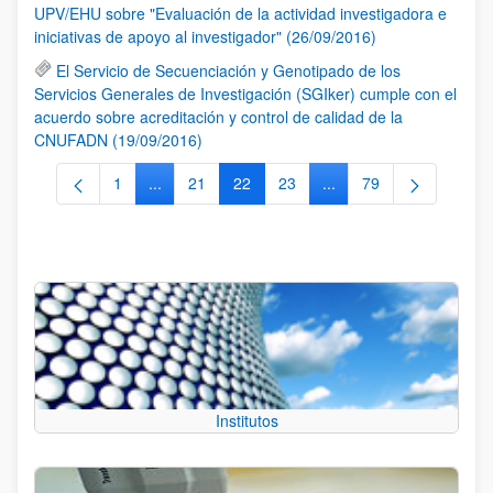
UPV/EHU sobre "Evaluación de la actividad investigadora e
iniciativas de apoyo al investigador" (26/09/2016)
El Servicio de Secuenciación y Genotipado de los
Servicios Generales de Investigación (SGIker) cumple con el
acuerdo sobre acreditación y control de calidad de la
CNUFADN (19/09/2016)
1
...
21
22
23
...
79
Página
Páginas intermedias Use TAB para desplazarse.
Página
Página
Página
Páginas intermedias Us
Página
Institutos