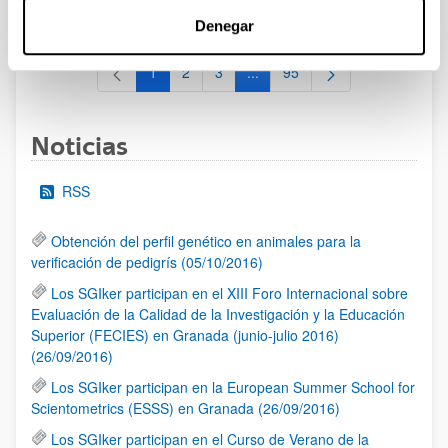
al 30/07/2026 (ambos incluídos)
Denegar
1
2
3
...
95
Página
Página
Página
Páginas intermedias Use TAB 
Página
Noticias
RSS
Obtención del perfil genético en animales para la
verificación de pedigrís (05/10/2016)
Los SGIker participan en el XIII Foro Internacional sobre
Evaluación de la Calidad de la Investigación y la Educación
Superior (FECIES) en Granada (junio-julio 2016)
(26/09/2016)
Los SGIker participan en la European Summer School for
Scientometrics (ESSS) en Granada (26/09/2016)
Los SGIker participan en el Curso de Verano de la