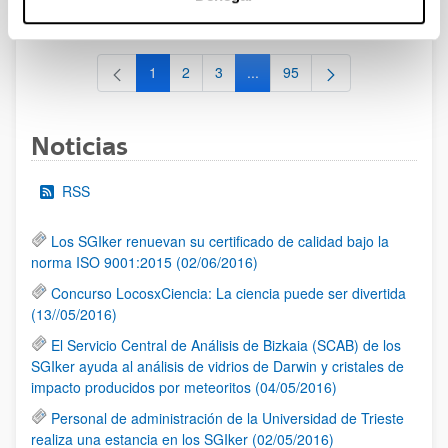
al 30/07/2026 (ambos incluídos)
1
2
3
...
95
Página
Página
Página
Páginas intermedias Use TAB 
Página
Noticias
RSS
Los SGIker renuevan su certificado de calidad bajo la
norma ISO 9001:2015 (02/06/2016)
Concurso LocosxCiencia: La ciencia puede ser divertida
(13//05/2016)
El Servicio Central de Análisis de Bizkaia (SCAB) de los
SGIker ayuda al análisis de vidrios de Darwin y cristales de
impacto producidos por meteoritos (04/05/2016)
Personal de administración de la Universidad de Trieste
realiza una estancia en los SGIker (02/05/2016)