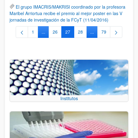
El grupo IMACRIS/MAKRISI coordinado por la profesora
Maribel Arriortua recibe el premio al mejor poster en las V
jornadas de investigación de la FCyT (11/04/2016)
1
...
26
27
28
...
79
Página
Páginas intermedias Use TAB para desplazarse.
Página
Página
Página
Páginas intermedias Us
Página
Institutos