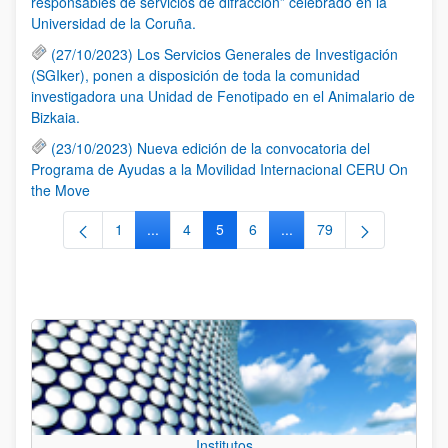
responsables de servicios de difracción” celebrado en la
Universidad de la Coruña.
(27/10/2023) Los Servicios Generales de Investigación
(SGIker), ponen a disposición de toda la comunidad
investigadora una Unidad de Fenotipado en el Animalario de
Bizkaia.
(23/10/2023) Nueva edición de la convocatoria del
Programa de Ayudas a la Movilidad Internacional CERU On
the Move
1
...
4
5
6
...
79
Página
Páginas intermedias Use TAB para desplazars
Página
Página
Página
Páginas intermedias Use
Página
Institutos