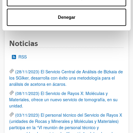
al 30/07/2026 (ambos incluídos)
Denegar
1
2
3
...
95
Página
Página
Página
Páginas intermedias Use TAB 
Página
Noticias
RSS
(28/11/2023) El Servicio Central de Análisis de Bizkaia de
los SGIker, desarrolla con éxito una metodología para el
análisis de acetona en ácaros.
(08/11/2023) El Servicio de Rayos X: Moléculas y
Materiales, ofrece un nuevo servicio de tomografía, en su
unidad.
(03/11/2023) El personal técnico del Servicio de Rayos X
(unidades de Rocas y Minerales y Moléculas y Materiales)
participa en la “VI reunión de personal técnico y