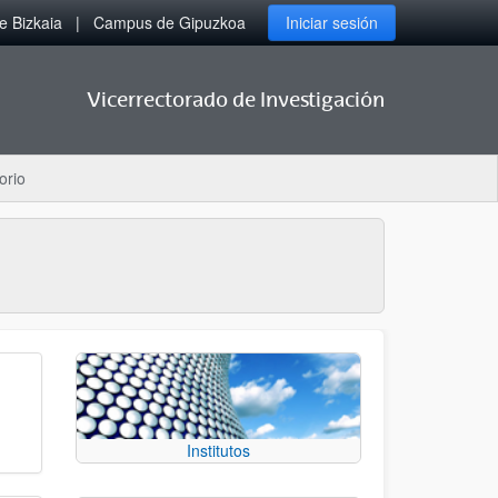
 Bizkaia
Campus de Gipuzkoa
Iniciar sesión
Vicerrectorado de Investigación
orio
Institutos