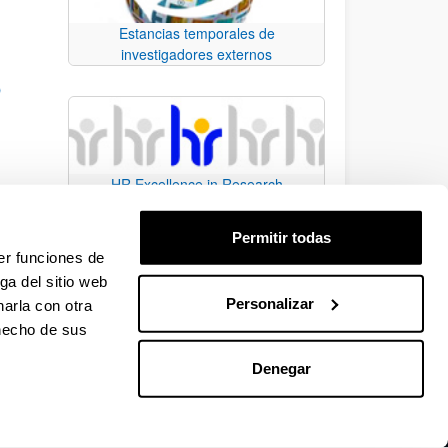
Estancias temporales de
investigadores externos
O
HR Excellence in Research
n de
Permitir todas
do en
er funciones de
ga del sitio web
Personalizar
arla con otra
e.
 TAB para desplazarse.
 hecho de sus
Denegar
EHU