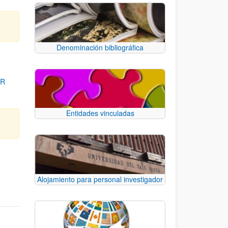
Denominación bibliográfica
OR
Entidades vinculadas
para desplazarse.
Alojamiento para personal investigador