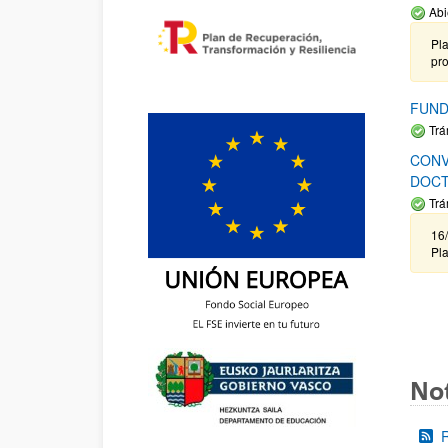
Abi
Pla
pr
FUND
Trá
CONV
DOCT
Trá
16/
Pla
Not