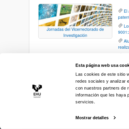
El
paten
Lo
Jornadas del Vicerrectorado de
9001:
Investigación
Al
reali
El
grado
Esta página web usa cook
El
Las cookies de este sitio 
la edi
redes sociales y analizar 
con nuestros partners de r
información que les haya 
servicios.
Mostrar detalles
Accesibilidad
Información legal
Contacto
Ma