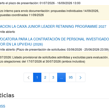
erto el plazo de presentación: 01/07/2026 - 16/09/2026 13:00
zo interno para envío documentación: propuestas individuales 14/09/2026,
opuestas coordinadas 11/09/2026
ACION LA CAIXA JUNIOR LEADER RETAINING PROGRAMME 2027
mite abierto
OCATORIA PARA LA CONTRATACIÓN DE PERSONAL INVESTIGAD
OR EN LA UPV/EHU (2026)
mite abierto (Plazo de presentación de solicitudes: 03/06/2026 - 25/06/2026 23:59)
07/2026: Listado provisional de solicitudes admitidas y excluidas para evaluación.
zo alegaciones: del 17/07/2026 al 30/07/2026 (ambos incluídos)
1
2
3
...
95
Página
Página
Página
Páginas intermedias Use TAB 
Página
icias
RSS