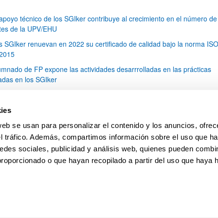
 apoyo técnico de los SGIker contribuye al crecimiento en el número de
tes de la UPV/EHU
s SGIker renuevan en 2022 su certificado de calidad bajo la norma IS
2015
umnado de FP expone las actividades desarrrolladas en las prácticas
zadas en los SGIker
 pasado 6 de mayo se celebró la entrega de diplomas de los trabajos fi
 (TFG) de los cursos 2020/2021 y 2021/2022
ies
 técnico de Microscopía de Biomedicina, Ricardo Andrade, ha participa
web se usan para personalizar el contenido y los anuncios, ofrec
ción de este año del festival Pint of Science
el tráfico. Además, compartimos información sobre el uso que ha
1
...
6
7
8
...
79
edes sociales, publicidad y análisis web, quienes pueden combin
Página
Páginas intermedias Use TAB para desplazars
Página
Página
Página
Páginas intermedias Use
Página
proporcionado o que hayan recopilado a partir del uso que haya
pa
Ayuda