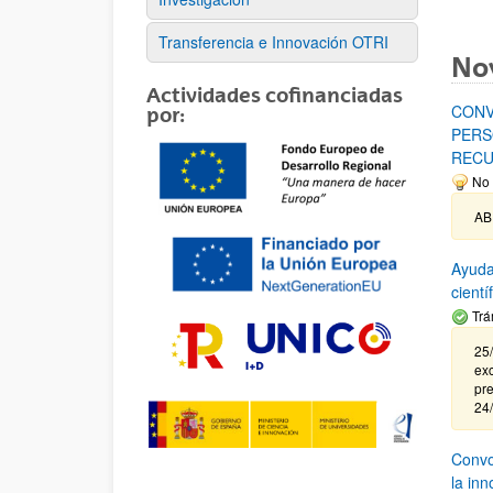
Transferencia e Innovación OTRI
No
Actividades cofinanciadas
CONV
por:
PERS
RECU
No 
AB
Ayuda
cient
Trá
25/
exc
pre
24
Convoc
la in