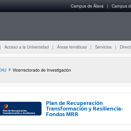
Campus de Álava
Campus de
Acceso a la Universidad
Áreas temáticas
Servicios
Direct
EHU
Vicerrectorado de Investigación
Plan de Recuperación
Transformación y Resiliencia-
Fondos MRR
ar subpáginas