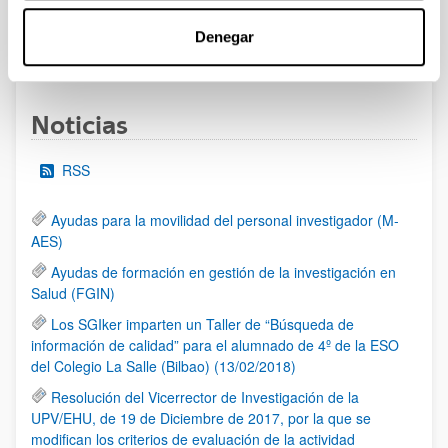
Denegar
1
2
3
...
95
Página
Página
Página
Páginas intermedias Use TAB 
Página
Noticias
RSS
Ayudas para la movilidad del personal investigador (M-
AES)
Ayudas de formación en gestión de la investigación en
Salud (FGIN)
Los SGIker imparten un Taller de “Búsqueda de
información de calidad” para el alumnado de 4º de la ESO
del Colegio La Salle (Bilbao) (13/02/2018)
Resolución del Vicerrector de Investigación de la
UPV/EHU, de 19 de Diciembre de 2017, por la que se
modifican los criterios de evaluación de la actividad