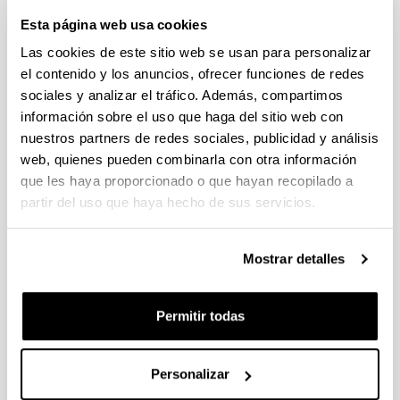
individuales 14/09/2026, propuestas coordinadas 11/09/2026
Esta página web usa cookies
FUNDACION LA CAIXA JUNIOR LEADER RETAINING
Las cookies de este sitio web se usan para personalizar
PROGRAMME 2027
el contenido y los anuncios, ofrecer funciones de redes
Trámite abierto
sociales y analizar el tráfico. Además, compartimos
CONVOCATORIA PARA LA CONTRATACIÓN DE
información sobre el uso que haga del sitio web con
PERSONAL INVESTIGADOR DOCTOR EN LA UPV/EHU
nuestros partners de redes sociales, publicidad y análisis
(2026)
web, quienes pueden combinarla con otra información
Trámite abierto (Plazo de presentación de solicitudes: 03/06/2026 -
que les haya proporcionado o que hayan recopilado a
25/06/2026 23:59)
partir del uso que haya hecho de sus servicios.
16/07/2026: Listado provisional de solicitudes admitidas y
excluidas para evaluación. Plazo alegaciones: del 17/07/2026
al 30/07/2026 (ambos incluídos)
Mostrar detalles
CONVOCATORIA 2026-I PARA LA CONTRATACIÓN DE
PERSONAL INVESTIGADOR EN FORMACIÓN EN LA EHU
Permitir todas
FINANCIADO CON RECURSOS PROPIOS DE UN
GRUPO/PROYECTO DE INVESTIGACIÓN
09/07/2026: Fase 2. Resolución Definitiva de concedidos y
Personalizar
denegados