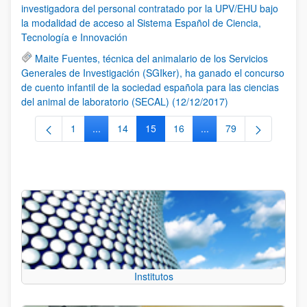
investigadora del personal contratado por la UPV/EHU bajo
la modalidad de acceso al Sistema Español de Ciencia,
Tecnología e Innovación
Maite Fuentes, técnica del animalario de los Servicios
Generales de Investigación (SGIker), ha ganado el concurso
de cuento infantil de la sociedad española para las ciencias
del animal de laboratorio (SECAL) (12/12/2017)
1
...
14
15
16
...
79
Página
Páginas intermedias Use TAB para desplazarse.
Página
Página
Página
Páginas intermedias Us
Página
Institutos