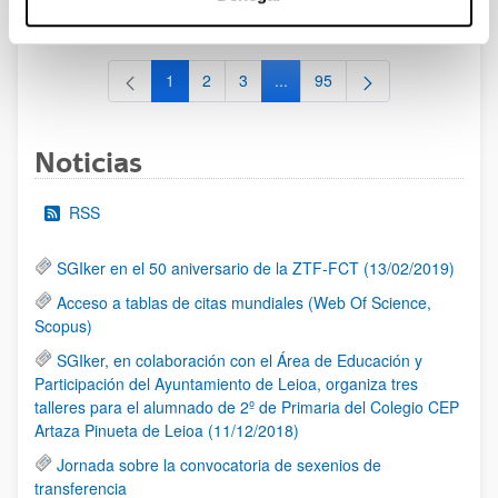
al 30/07/2026 (ambos incluídos)
1
2
3
...
95
Página
Página
Página
Páginas intermedias Use TAB 
Página
Noticias
RSS
SGIker en el 50 aniversario de la ZTF-FCT (13/02/2019)
Acceso a tablas de citas mundiales (Web Of Science,
Scopus)
SGIker, en colaboración con el Área de Educación y
Participación del Ayuntamiento de Leioa, organiza tres
talleres para el alumnado de 2º de Primaria del Colegio CEP
Artaza Pinueta de Leioa (11/12/2018)
Jornada sobre la convocatoria de sexenios de
transferencia