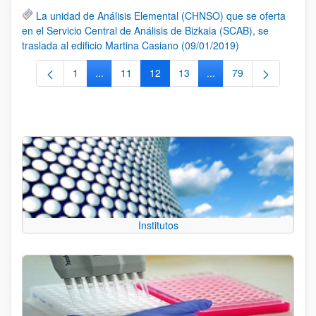
La unidad de Análisis Elemental (CHNSO) que se oferta
en el Servicio Central de Análisis de Bizkaia (SCAB), se
traslada al edificio Martina Casiano (09/01/2019)
1
...
11
12
13
...
79
Página
Páginas intermedias Use TAB para desplazarse.
Página
Página
Página
Páginas intermedias Us
Página
Institutos