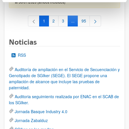
al 30/07/2026 (ambos incluídos)
1
2
3
...
95
Página
Página
Página
Páginas intermedias Use TAB 
Página
Noticias
RSS
Auditoría de ampliación en el Servicio de Secuenciación y
Genotipado de SGIker (SEGE). El SEGE propone una
ampliación de alcance que incluye las pruebas de
paternidad.
Auditoria seguimiento realizada por ENAC en el SCAB de
los SGIker.
Jornada Basque Industry 4.0
Jornada Zabalduz