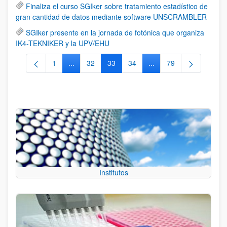
Finaliza el curso SGIker sobre tratamiento estadístico de
gran cantidad de datos mediante software UNSCRAMBLER
SGIker presente en la jornada de fotónica que organiza
IK4-TEKNIKER y la UPV/EHU
1
...
32
33
34
...
79
Página
Páginas intermedias Use TAB para desplazarse.
Página
Página
Página
Páginas intermedias Us
Página
Institutos