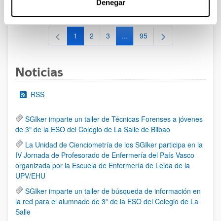
Denegar
al 30/07/2026 (ambos incluídos)
1
2
3
...
95
Página
Página
Página
Páginas intermedias Use TAB 
Página
Noticias
RSS
SGIker imparte un taller de Técnicas Forenses a jóvenes
de 3º de la ESO del Colegio de La Salle de Bilbao
La Unidad de Cienciometría de los SGIker participa en la
IV Jornada de Profesorado de Enfermería del País Vasco
organizada por la Escuela de Enfermería de Leioa de la
UPV/EHU
SGIker imparte un taller de búsqueda de información en
la red para el alumnado de 3º de la ESO del Colegio de La
Salle