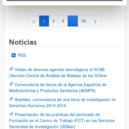
al 30/07/2026 (ambos incluídos)
1
2
3
...
95
Página
Página
Página
Páginas intermedias Use TAB 
Página
Noticias
RSS
Visitas de diversos agentes tecnológicos al SCAB
(Servicio Central de Análisis de Bizkaia) de los SGIker
Convocatoria de becas de la Agencia Española de
Medicamentos y Productos Sanitarios (AEMPS)
Ararteko: convocatoria de una beca de investigación en
Derechos Humanos 2015-2016
Presentación de las prácticas del alumnado de
Formación en el Centro de Trabajo (FCT) en los Servicios
Generales de Investigación (SGIker)