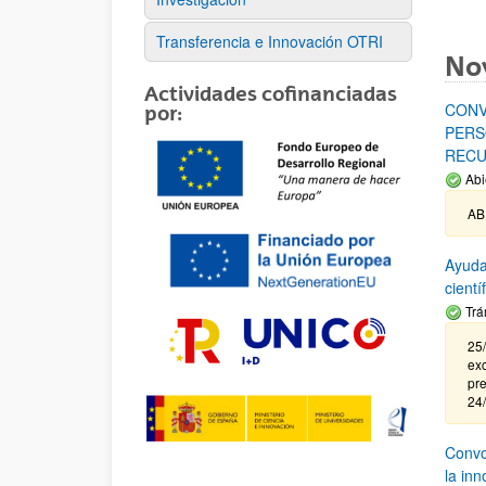
Transferencia e Innovación OTRI
No
Actividades cofinanciadas
CONV
por:
PERS
RECU
Abi
AB
Ayuda
cient
Trá
25/
exc
pre
24
Convoc
la in