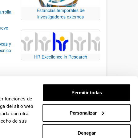
Estancias temporales de
rrolla
investigadores externos
nuevo
ocas y
écnico
HR Excellence in Research
n el
Permitir todas
 la
er funciones de
ga del sitio web
Personalizar
arla con otra
e.
 TAB para desplazarse.
 hecho de sus
Denegar