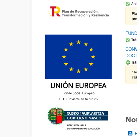
Abi
Pla
pr
FUND
Trá
CONV
DOCT
Trá
16/
Pla
Not