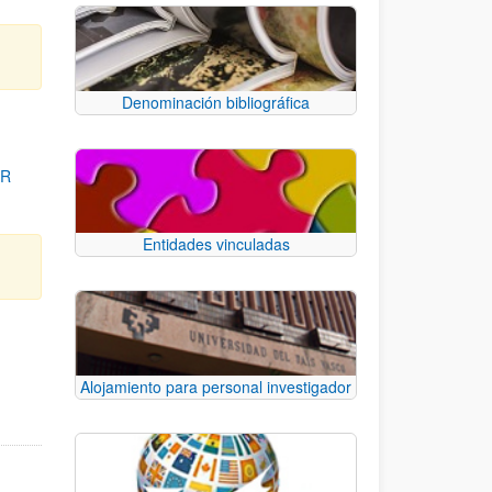
Denominación bibliográfica
OR
Entidades vinculadas
para desplazarse.
Alojamiento para personal investigador