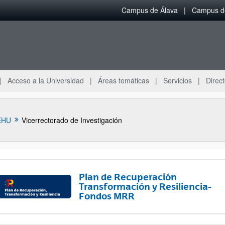
Campus de Álava
Campus de
Acceso a la Universidad
Áreas temáticas
Servicios
Direct
EHU
Vicerrectorado de Investigación
Plan de Recuperación
Transformación y Resiliencia-
Fondos MRR
ar subpáginas