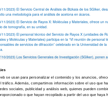
8/11/2023) El Servicio Central de Análisis de Bizkaia de los SGIker, desa
xito una metodología para el análisis de acetona en ácaros.
8/11/2023) El Servicio de Rayos X: Moléculas y Materiales, ofrece un 
cio de tomografía, en su unidad.
3/11/2023) El personal técnico del Servicio de Rayos X (unidades de R
les y Moléculas y Materiales) participa en la “VI reunión de personal t
onsables de servicios de difracción” celebrado en la Universidad de la
a.
7/10/2023) Los Servicios Generales de Investigación (SGIker), ponen a
sición de toda la comunidad investigadora una Unidad de Fenotipado e
lario de Bizkaia.
ies
3/10/2023) Nueva edición de la convocatoria del Programa de Ayudas a
web se usan para personalizar el contenido y los anuncios, ofrec
idad Internacional CERU On the Move
el tráfico. Además, compartimos información sobre el uso que ha
1
...
4
5
6
...
79
edes sociales, publicidad y análisis web, quienes pueden combin
Página
Páginas intermedias Use TAB para desplazars
Página
Página
Página
Páginas intermedias Use
Página
proporcionado o que hayan recopilado a partir del uso que haya