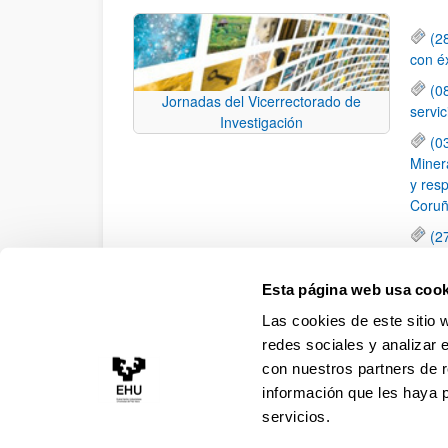
(2
con é
(0
Jornadas del Vicerrectorado de
servi
Investigación
(0
Minera
y resp
Coruñ
(2
dispo
Anima
Esta página web usa cook
(2
Las cookies de este sitio 
Movil
redes sociales y analizar 
con nuestros partners de r
información que les haya 
servicios.