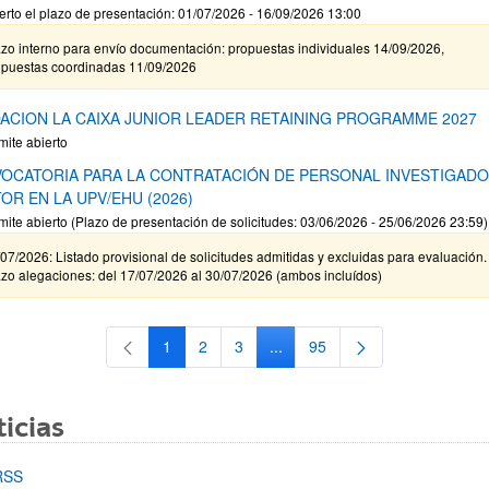
erto el plazo de presentación: 01/07/2026 - 16/09/2026 13:00
zo interno para envío documentación: propuestas individuales 14/09/2026,
opuestas coordinadas 11/09/2026
ACION LA CAIXA JUNIOR LEADER RETAINING PROGRAMME 2027
mite abierto
OCATORIA PARA LA CONTRATACIÓN DE PERSONAL INVESTIGAD
OR EN LA UPV/EHU (2026)
mite abierto (Plazo de presentación de solicitudes: 03/06/2026 - 25/06/2026 23:59)
07/2026: Listado provisional de solicitudes admitidas y excluidas para evaluación.
zo alegaciones: del 17/07/2026 al 30/07/2026 (ambos incluídos)
1
2
3
...
95
Página
Página
Página
Páginas intermedias Use TAB 
Página
icias
RSS