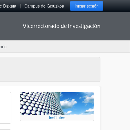
 Bizkaia
Campus de Gipuzkoa
Iniciar sesión
Vicerrectorado de Investigación
orio
Institutos