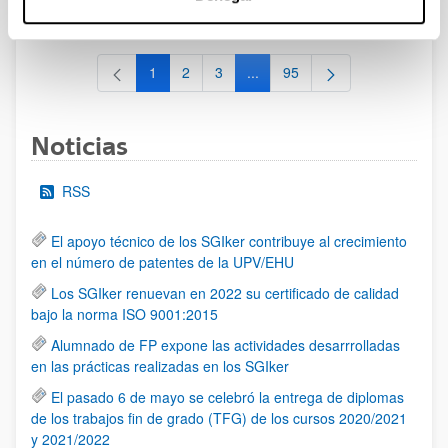
al 30/07/2026 (ambos incluídos)
1
2
3
...
95
Página
Página
Página
Páginas intermedias Use TAB 
Página
Noticias
RSS
El apoyo técnico de los SGIker contribuye al crecimiento
en el número de patentes de la UPV/EHU
Los SGIker renuevan en 2022 su certificado de calidad
bajo la norma ISO 9001:2015
Alumnado de FP expone las actividades desarrrolladas
en las prácticas realizadas en los SGIker
El pasado 6 de mayo se celebró la entrega de diplomas
de los trabajos fin de grado (TFG) de los cursos 2020/2021
y 2021/2022