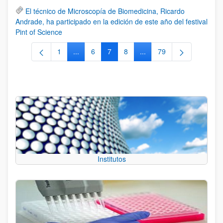
El técnico de Microscopía de Biomedicina, Ricardo
Andrade, ha participado en la edición de este año del festival
Pint of Science
1
...
6
7
8
...
79
Página
Páginas intermedias Use TAB para desplazars
Página
Página
Página
Páginas intermedias Use
Página
Institutos