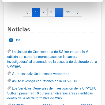
1
2
3
...
95
Página
Página
Página
Páginas intermedias Use TAB 
Página
Noticias
RSS
La Unidad de Cienciometria de SGIker imparte la V
edición del curso “primeros pasos en la carrera
investigadora” al alumnado de la escuela de doctorado de la
UPV/EHU
Gure txokoak: Un luminoso vertebrado
Así se investiga con ratones en la UPV/EHU
Los Servicios Generales de Investigación de la UPV/EHU,
SGIker, presentan 19 cursos en diversas áreas científicas
dentro de la oferta formativa de 2022