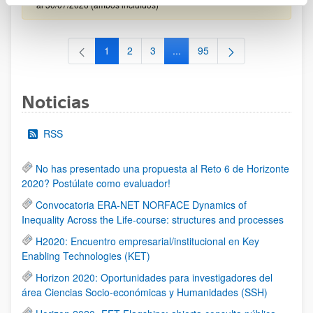
al 30/07/2026 (ambos incluídos)
1
2
3
...
95
Página
Página
Página
Páginas intermedias Use TAB 
Página
Noticias
RSS
No has presentado una propuesta al Reto 6 de Horizonte
2020? Postúlate como evaluador!
Convocatoria ERA-NET NORFACE Dynamics of
Inequality Across the Life-course: structures and processes
H2020: Encuentro empresarial/institucional en Key
Enabling Technologies (KET)
Horizon 2020: Oportunidades para investigadores del
área Ciencias Socio-económicas y Humanidades (SSH)