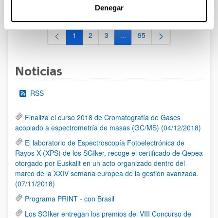
al 30/07/2026 (ambos incluídos)
Denegar
1
2
3
...
95
Página
Página
Página
Páginas intermedias Use TAB 
Página
Noticias
RSS
Finaliza el curso 2018 de Cromatografía de Gases
acoplado a espectrometría de masas (GC/MS) (04/12/2018)
El laboratorio de Espectroscopía Fotoelectrónica de
Rayos X (XPS) de los SGIker, recoge el certificado de Qepea
otorgado por Euskalit en un acto organizado dentro del
marco de la XXIV semana europea de la gestión avanzada.
(07/11/2018)
Programa PRINT - con Brasil
Los SGIker entregan los premios del VIII Concurso de