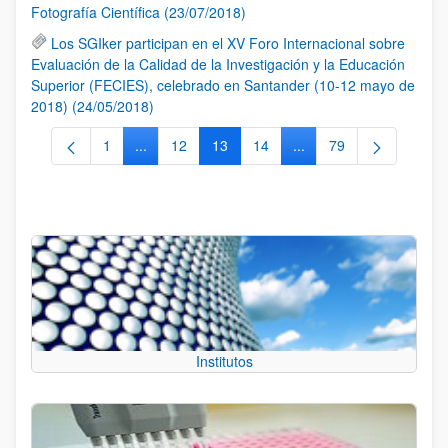
Fotografía Científica (23/07/2018)
Los SGIker participan en el XV Foro Internacional sobre
Evaluación de la Calidad de la Investigación y la Educación
Superior (FECIES), celebrado en Santander (10-12 mayo de
2018) (24/05/2018)
1
...
12
13
14
...
79
Página
Páginas intermedias Use TAB para desplazarse.
Página
Página
Página
Páginas intermedias Us
Página
Institutos