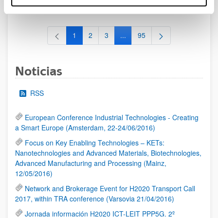
al 30/07/2026 (ambos incluídos)
1
2
3
...
95
Página
Página
Página
Páginas intermedias Use TAB 
Página
Noticias
RSS
European Conference Industrial Technologies - Creating
a Smart Europe (Amsterdam, 22-24/06/2016)
Focus on Key Enabling Technologies – KETs:
Nanotechnologies and Advanced Materials, Biotechnologies,
Advanced Manufacturing and Processing (Mainz,
12/05/2016)
Network and Brokerage Event for H2020 Transport Call
2017, within TRA conference (Varsovia 21/04/2016)
Jornada información H2020 ICT-LEIT PPP5G. 2º