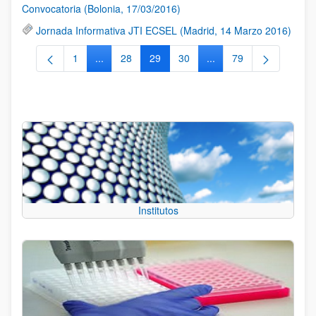
Convocatoria (Bolonia, 17/03/2016)
Jornada Informativa JTI ECSEL (Madrid, 14 Marzo 2016)
1
...
28
29
30
...
79
Página
Páginas intermedias Use TAB para desplazarse.
Página
Página
Página
Páginas intermedias Us
Página
Institutos