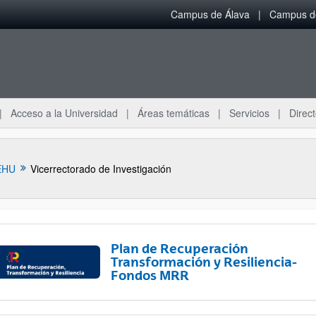
Campus de Álava
Campus de
Acceso a la Universidad
Áreas temáticas
Servicios
Direct
EHU
Vicerrectorado de Investigación
Plan de Recuperación
Transformación y Resiliencia-
Fondos MRR
ar subpáginas