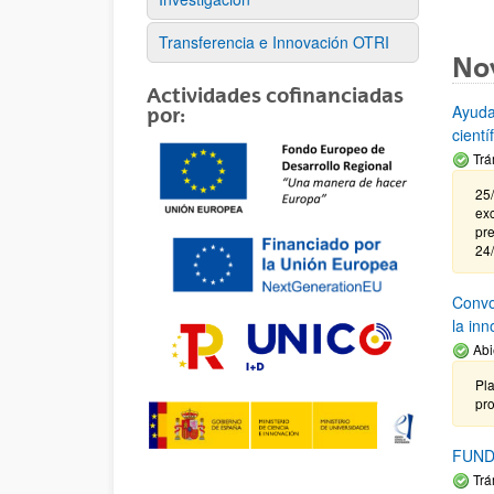
Transferencia e Innovación OTRI
No
Actividades cofinanciadas
Ayuda
por:
cient
Trá
25/
exc
pre
24
Convoc
la in
Abi
Pla
pr
FUND
Trá