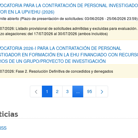
OCATORIA PARA LA CONTRATACIÓN DE PERSONAL INVESTIGAD
OR EN LA UPV/EHU (2026)
mite abierto (Plazo de presentación de solicitudes: 03/06/2026 - 25/06/2026 23:59)
07/2026: Listado provisional de solicitudes admitidas y excluidas para evaluación.
zo alegaciones: del 17/07/2026 al 30/07/2026 (ambos incluídos)
OCATORIA 2026-I PARA LA CONTRATACIÓN DE PERSONAL
STIGADOR EN FORMACIÓN EN LA EHU FINANCIADO CON RECURS
IOS DE UN GRUPO/PROYECTO DE INVESTIGACIÓN
/07/2026: Fase 2. Resolución Definitiva de concedidos y denegados
1
2
3
...
95
Página
Página
Página
Páginas intermedias Use TAB 
Página
icias
RSS