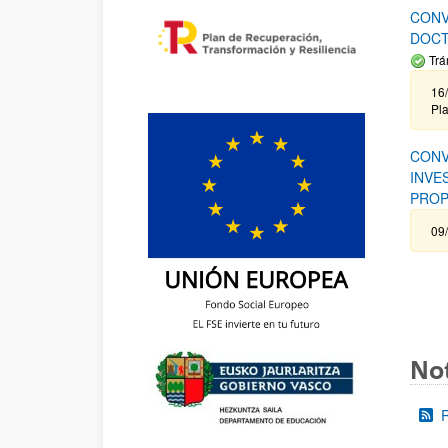
CONV
DOCT
Trá
16/
Pla
CONV
INVE
PROP
09
Not