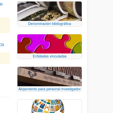
OR
Denominación bibliográfica
OS
Entidades vinculadas
para desplazarse.
Alojamiento para personal investigador