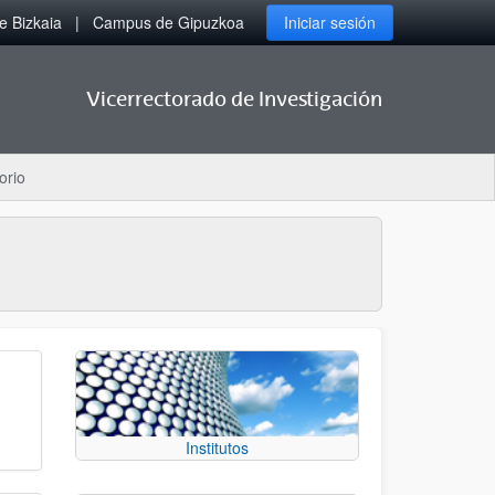
 Bizkaia
Campus de Gipuzkoa
Iniciar sesión
Vicerrectorado de Investigación
orio
Institutos