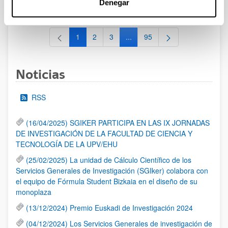
Denegar
al 30/07/2026 (ambos incluídos)
1
2
3
...
95
Página
Página
Página
Páginas intermedias Use TAB 
Página
Noticias
RSS
(16/04/2025) SGIKER PARTICIPA EN LAS IX JORNADAS
DE INVESTIGACIÓN DE LA FACULTAD DE CIENCIA Y
TECNOLOGÍA DE LA UPV/EHU
(25/02/2025) La unidad de Cálculo Científico de los
Servicios Generales de Investigación (SGIker) colabora con
el equipo de Fórmula Student Bizkaia en el diseño de su
monoplaza
(13/12/2024) Premio Euskadi de Investigación 2024
(04/12/2024) Los Servicios Generales de investigación de