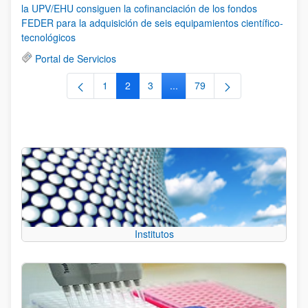
la UPV/EHU consiguen la cofinanciación de los fondos
FEDER para la adquisición de seis equipamientos científico-
tecnológicos
Portal de Servicios
1
2
3
...
79
Página
Página
Página
Páginas intermedias Use TAB 
Página
Institutos