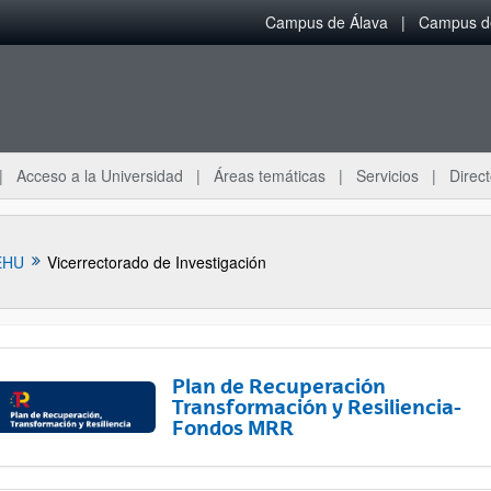
Campus de Álava
Campus de
Acceso a la Universidad
Áreas temáticas
Servicios
Direct
EHU
Vicerrectorado de Investigación
Plan de Recuperación
Transformación y Resiliencia-
Fondos MRR
ar subpáginas