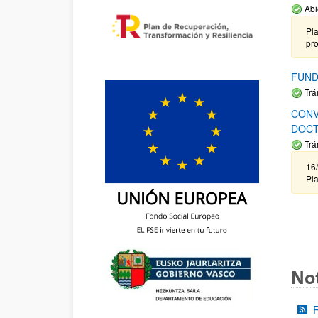
Abi
Pla
pr
FUND
Trá
CONV
DOCT
Trá
16/
Pla
Not