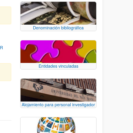
Denominación bibliográfica
OR
Entidades vinculadas
para desplazarse.
Alojamiento para personal investigador