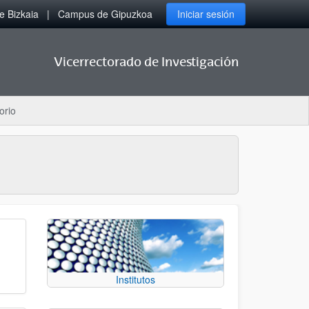
 Bizkaia
Campus de Gipuzkoa
Iniciar sesión
Vicerrectorado de Investigación
orio
Institutos