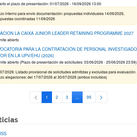
erto el plazo de presentación: 01/07/2026 - 16/09/2026 13:00
zo interno para envío documentación: propuestas individuales 14/09/2026,
opuestas coordinadas 11/09/2026
ACION LA CAIXA JUNIOR LEADER RETAINING PROGRAMME 2027
mite abierto
OCATORIA PARA LA CONTRATACIÓN DE PERSONAL INVESTIGAD
OR EN LA UPV/EHU (2026)
mite abierto (Plazo de presentación de solicitudes: 03/06/2026 - 25/06/2026 23:59)
07/2026: Listado provisional de solicitudes admitidas y excluidas para evaluación.
zo alegaciones: del 17/07/2026 al 30/07/2026 (ambos incluídos)
1
2
3
...
95
Página
Página
Página
Páginas intermedias Use TAB 
Página
icias
RSS