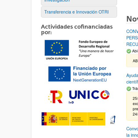
Transferencia e Innovación OTRI
No
Actividades cofinanciadas
CONV
por:
PERS
RECU
Abi
AB
Ayuda
cient
Trá
25/
exc
pre
24
Convoc
la in