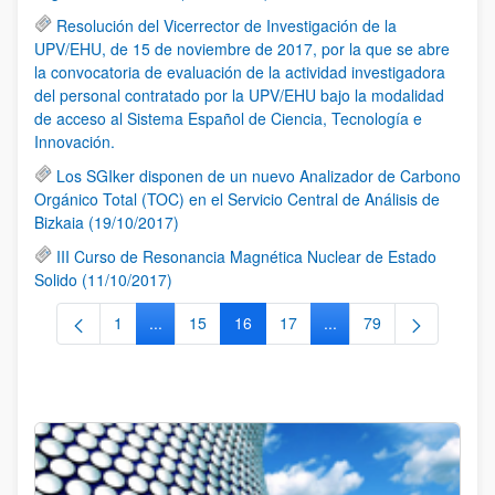
Resolución del Vicerrector de Investigación de la
UPV/EHU, de 15 de noviembre de 2017, por la que se abre
la convocatoria de evaluación de la actividad investigadora
del personal contratado por la UPV/EHU bajo la modalidad
de acceso al Sistema Español de Ciencia, Tecnología e
Innovación.
Los SGIker disponen de un nuevo Analizador de Carbono
Orgánico Total (TOC) en el Servicio Central de Análisis de
Bizkaia (19/10/2017)
III Curso de Resonancia Magnética Nuclear de Estado
Solido (11/10/2017)
1
...
15
16
17
...
79
Página
Páginas intermedias Use TAB para desplazarse.
Página
Página
Página
Páginas intermedias Us
Página