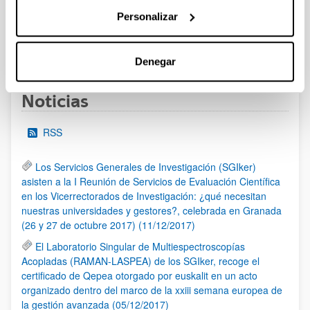
al 30/07/2026 (ambos incluídos)
Personalizar
1
2
3
...
95
Página
Página
Página
Páginas intermedias Use TAB 
Página
Denegar
Noticias
RSS
Los Servicios Generales de Investigación (SGIker)
asisten a la I Reunión de Servicios de Evaluación Científica
en los Vicerrectorados de Investigación: ¿qué necesitan
nuestras universidades y gestores?, celebrada en Granada
(26 y 27 de octubre 2017) (11/12/2017)
El Laboratorio Singular de Multiespectroscopías
Acopladas (RAMAN-LASPEA) de los SGIker, recoge el
certificado de Qepea otorgado por euskalit en un acto
organizado dentro del marco de la xxiii semana europea de
la gestión avanzada (05/12/2017)