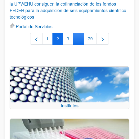
la UPV/EHU consiguen la cofinanciación de los fondos
FEDER para la adquisición de seis equipamientos científico-
tecnológicos
Portal de Servicios
1
2
3
...
79
Página
Página
Página
Páginas intermedias Use TAB 
Página
Institutos