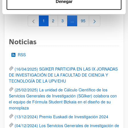
Denegar
al 30/07/2026 (ambos incluídos)
1
2
3
...
95
Página
Página
Página
Páginas intermedias Use TAB 
Página
Noticias
RSS
(16/04/2025) SGIKER PARTICIPA EN LAS IX JORNADAS
DE INVESTIGACIÓN DE LA FACULTAD DE CIENCIA Y
TECNOLOGÍA DE LA UPV/EHU
(25/02/2025) La unidad de Cálculo Científico de los
Servicios Generales de Investigación (SGIker) colabora con
el equipo de Fórmula Student Bizkaia en el diseño de su
monoplaza
(13/12/2024) Premio Euskadi de Investigación 2024
(04/12/2024) Los Servicios Generales de investigación de