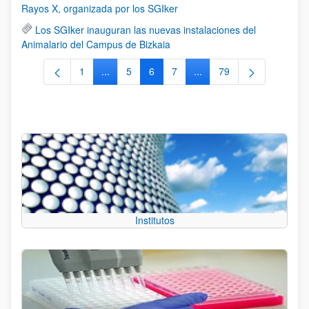
Rayos X, organizada por los SGIker
Los SGIker inauguran las nuevas instalaciones del
Animalario del Campus de Bizkaia
1
...
5
6
7
...
79
Página
Páginas intermedias Use TAB para desplazars
Página
Página
Página
Páginas intermedias Use
Página
Institutos