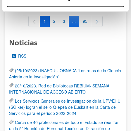
al 30/07/2026 (ambos incluídos)
1
2
3
...
95
Página
Página
Página
Páginas intermedias Use TAB 
Página
Noticias
RSS
(25/10/2023) INAECU: JORNADA ‘Los retos de la Ciencia
Abierta en la Investigación”
26/10/2023. Red de Bibliotecas REBIUM- SEMANA
INTERNACIONAL DE ACCESO ABIERTO
Los Servicios Generales de Investigación de la UPV/EHU
(SGIker) logran el sello Q-epea de Euskalit en la Carta de
Servicios para el periodo 2022-2024
Cerca de 40 profesionales de todo el Estado se reunirán
en la 5ª Reunión de Personal Técnico en Difracción de