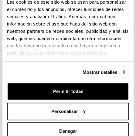
individuales 14/09/2026, propuestas coordinadas 11/09/2026
Las cookies de este sitio web se usan para personalizar
el contenido y los anuncios, ofrecer funciones de redes
FUNDACION LA CAIXA JUNIOR LEADER RETAINING
sociales y analizar el tráfico. Además, compartimos
PROGRAMME 2027
información sobre el uso que haga del sitio web con
Trámite abierto
nuestros partners de redes sociales, publicidad y análisis
CONVOCATORIA PARA LA CONTRATACIÓN DE
web, quienes pueden combinarla con otra información
PERSONAL INVESTIGADOR DOCTOR EN LA UPV/EHU
que les haya proporcionado o que hayan recopilado a
(2026)
partir del uso que haya hecho de sus servicios.
Trámite abierto (Plazo de presentación de solicitudes: 03/06/2026 -
25/06/2026 23:59)
Mostrar detalles
16/07/2026: Listado provisional de solicitudes admitidas y
excluidas para evaluación. Plazo alegaciones: del 17/07/2026
al 30/07/2026 (ambos incluídos)
Permitir todas
CONVOCATORIA 2026-I PARA LA CONTRATACIÓN DE
PERSONAL INVESTIGADOR EN FORMACIÓN EN LA EHU
FINANCIADO CON RECURSOS PROPIOS DE UN
Personalizar
GRUPO/PROYECTO DE INVESTIGACIÓN
09/07/2026: Fase 2. Resolución Definitiva de concedidos y
Denegar
denegados