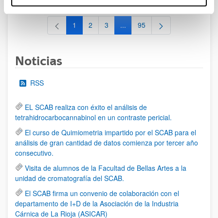
1
2
3
...
95
Página
Página
Página
Páginas intermedias Use TAB 
Página
Noticias
RSS
EL SCAB realiza con éxito el análisis de
tetrahidrocarbocannabinol en un contraste pericial.
El curso de Quimiometria impartido por el SCAB para el
análisis de gran cantidad de datos comienza por tercer año
consecutivo.
Visita de alumnos de la Facultad de Bellas Artes a la
unidad de cromatografía del SCAB.
El SCAB firma un convenio de colaboración con el
departamento de I+D de la Asociación de la Industria
Cárnica de La Rioja (ASICAR)