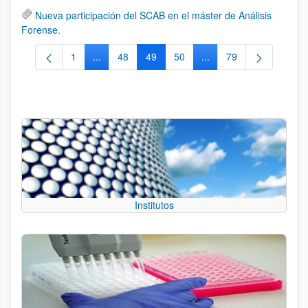
Nueva participación del SCAB en el máster de Análisis
Forense.
1
...
48
49
50
...
79
Página
Páginas intermedias Use TAB para desplazarse.
Página
Página
Página
Páginas intermedias Us
Página
Institutos