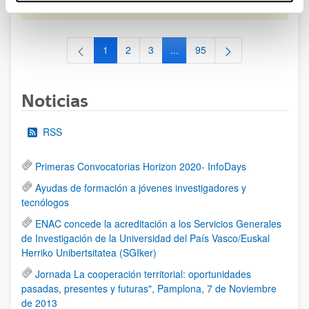
al 30/07/2026 (ambos incluídos)
1
2
3
...
95
Página
Página
Página
Páginas intermedias Use TAB 
Página
Noticias
RSS
Primeras Convocatorias Horizon 2020- InfoDays
Ayudas de formación a jóvenes investigadores y
tecnólogos
ENAC concede la acreditación a los Servicios Generales
de Investigación de la Universidad del País Vasco/Euskal
Herriko Unibertsitatea (SGIker)
Jornada La cooperación territorial: oportunidades
pasadas, presentes y futuras", Pamplona, 7 de Noviembre
de 2013