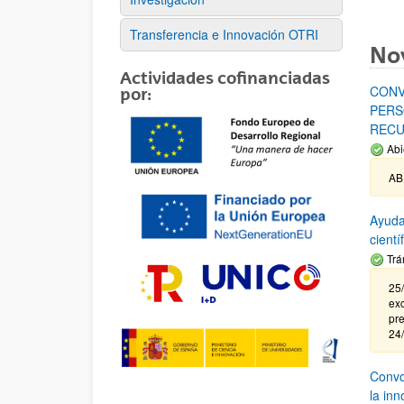
Transferencia e Innovación OTRI
No
Actividades cofinanciadas
CONV
por:
PERS
RECU
Abi
AB
Ayuda
cient
Trá
25/
exc
pre
24
Convoc
la in