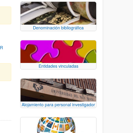
Denominación bibliográfica
OR
Entidades vinculadas
para desplazarse.
Alojamiento para personal investigador