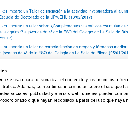
Iker imparte un Taller de iniciación a la actividad investigadora al alu
 Escuela de Doctorado de la UPV/EHU (16/02/2017)
Iker imparte un taller sobre ¿Complementos vitamínicos estimulantes 
s "alegales"? a jóvenes de 4º de la ESO del Colegio de La Salle de Bil
2/2017)
Iker imparte un taller de caracterización de drogas y fármacos median
 jóvenes de 4º de la ESO del Colegio de La Salle de Bilbao (25/01/20
Iker imparte un taller de búsqueda de información sobre Drogas, Fár
cciones para el alumnado de 4º de la ESO del Colegio La Salle (16/01/
ies
nitorización de la actividad catalítica y cinética de nuevos materiales p
web se usan para personalizar el contenido y los anuncios, ofrec
nación de diversos contaminantes con el apoyo del SCAB (23/12/2016)
el tráfico. Además, compartimos información sobre el uso que ha
1
...
19
20
21
...
79
edes sociales, publicidad y análisis web, quienes pueden combin
Página
Páginas intermedias Use TAB para desplazarse.
Página
Página
Página
Páginas intermedias Us
Página
proporcionado o que hayan recopilado a partir del uso que haya
pa
Ayuda