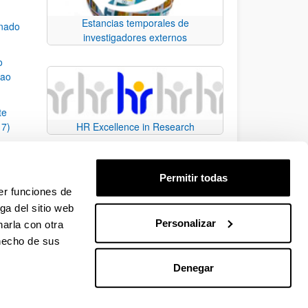
Estancias temporales de
mnado
investigadores externos
o
bao
te
17)
HR Excellence in Research
macos
2017)
Permitir todas
ara la
er funciones de
ga del sitio web
Personalizar
arla con otra
e TAB para desplazarse.
 hecho de sus
Denegar
EHU