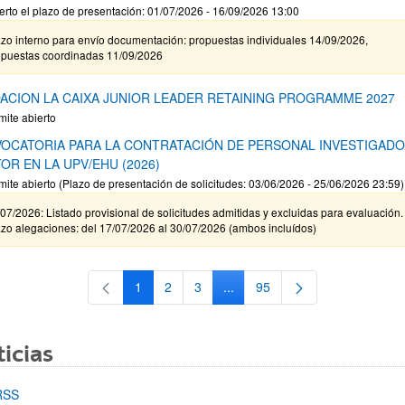
erto el plazo de presentación: 01/07/2026 - 16/09/2026 13:00
zo interno para envío documentación: propuestas individuales 14/09/2026,
opuestas coordinadas 11/09/2026
ACION LA CAIXA JUNIOR LEADER RETAINING PROGRAMME 2027
mite abierto
OCATORIA PARA LA CONTRATACIÓN DE PERSONAL INVESTIGAD
OR EN LA UPV/EHU (2026)
mite abierto (Plazo de presentación de solicitudes: 03/06/2026 - 25/06/2026 23:59)
07/2026: Listado provisional de solicitudes admitidas y excluidas para evaluación.
zo alegaciones: del 17/07/2026 al 30/07/2026 (ambos incluídos)
1
2
3
...
95
Página
Página
Página
Páginas intermedias Use TAB 
Página
icias
RSS