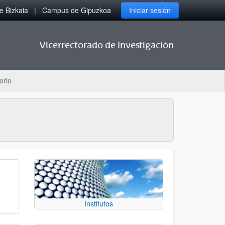
 Bizkaia
Campus de Gipuzkoa
Iniciar sesión
Vicerrectorado de Investigación
orio
Institutos