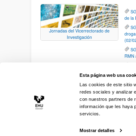
SG
de la
SG
Jornadas del Vicerrectorado de
droga
Investigación
(02/0
SG
RMN a
SG
y Adi
Esta página web usa cook
Mo
Las cookies de este sitio 
elimi
redes sociales y analizar 
con nuestros partners de r
información que les haya 
servicios.
Mostrar detalles
Accesibilidad
Información legal
Contacto
Ma