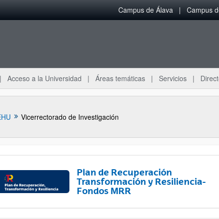
Campus de Álava
Campus de
Acceso a la Universidad
Áreas temáticas
Servicios
Direct
EHU
Vicerrectorado de Investigación
Plan de Recuperación
Transformación y Resiliencia-
Fondos MRR
ar subpáginas