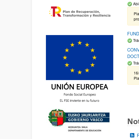
Abi
Pla
pr
FUND
Trá
CONV
DOCT
Trá
16/
Pla
Not