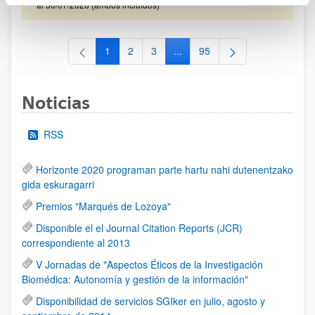
al 30/07/2026 (ambos incluídos)
1
2
3
...
95
Página
Página
Página
Páginas intermedias Use TAB 
Página
Noticias
RSS
Horizonte 2020 programan parte hartu nahi dutenentzako
gida eskuragarri
Premios "Marqués de Lozoya"
Disponible el el Journal Citation Reports (JCR)
correspondiente al 2013
V Jornadas de "Aspectos Éticos de la Investigación
Biomédica: Autonomía y gestión de la información"
Disponibilidad de servicios SGIker en julio, agosto y