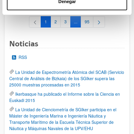
Denegar
al 30/07/2026 (ambos incluídos)
1
2
3
...
95
Página
Página
Página
Páginas intermedias Use TAB 
Página
Noticias
RSS
La Unidad de Espectrometría Atómica del SCAB (Servicio
Central de Análisis de Bizkaia) de los SGIker supera las
25000 muestras procesadas en 2015
Ikerbasque ha publicado el Informe sobre la Ciencia en
Euskadi 2015
La Unidad de Cienciometría de SGIker participa en el
Máster de Ingeniería Marina e Ingeniería Náutica y
Transporte Marítimo de la Escuela Técnica Superior de
Náutica y Máquinas Navales de la UPV/EHU