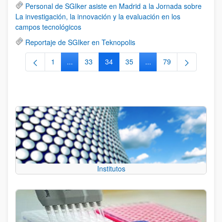
Personal de SGIker asiste en Madrid a la Jornada sobre
La investigación, la innovación y la evaluación en los
campos tecnológicos
Reportaje de SGIker en Teknopolis
1
...
33
34
35
...
79
Página
Páginas intermedias Use TAB para desplazarse.
Página
Página
Página
Páginas intermedias Us
Página
Institutos