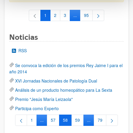
1
2
3
...
95
Página
Página
Página
Páginas intermedias Use TAB 
Página
Noticias
RSS
Se convoca la edición de los premios Rey Jaime I para el
año 2014
XVI Jornadas Nacionales de Patología Dual
Análisis de un producto homeopático para La Sexta
Premio "Jesús María Leizaola"
Participa como Experto
1
...
57
58
59
...
79
Página
Páginas intermedias Use TAB para desplazarse.
Página
Página
Página
Páginas intermedias Us
Página