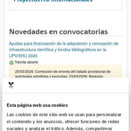
Novedades en convocatorias
Ayudas para financiación de la adquisición y renovación de
infraestructura científica y fondos bibliográficos en la
UPV/EHU 2026
Trámite abierto
25/03/2026: Corrección de errores del listado provisional de
solicitudes admitidas y excluidas. 23/03/2026: Relación
provisional de las solicitudes admitidas y las que presentan
algún aspecto a subsanar. Plazo de presentación de
alegaciones: del 24/03/2026 al 09/04/2026 (ambos incluídos)
Convocatoria de ayudas para el fomento de la cultura
Esta página web usa cookies
científica, tecnológica y de la innovación (FECYT) 2026
Las cookies de este sitio web se usan para personalizar
Abierto el plazo de presentación: 01/07/2026 - 16/09/2026 13:00
el contenido y los anuncios, ofrecer funciones de redes
Plazo interno para envío documentación: propuestas
sociales y analizar el tráfico. Además, compartimos