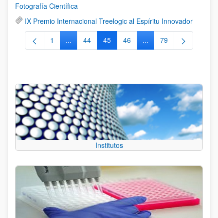
Fotografía Científica
IX Premio Internacional Treelogic al Espíritu Innovador
1
...
44
45
46
...
79
Página
Páginas intermedias Use TAB para desplazarse.
Página
Página
Página
Páginas intermedias Us
Página
Institutos