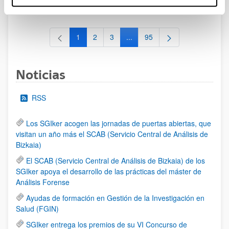
al 30/07/2026 (ambos incluídos)
1
2
3
...
95
Página
Página
Página
Páginas intermedias Use TAB 
Página
Noticias
RSS
Los SGIker acogen las jornadas de puertas abiertas, que
visitan un año más el SCAB (Servicio Central de Análisis de
Bizkaia)
El SCAB (Servicio Central de Análisis de Bizkaia) de los
SGIker apoya el desarrollo de las prácticas del máster de
Análisis Forense
Ayudas de formación en Gestión de la Investigación en
Salud (FGIN)
SGIker entrega los premios de su VI Concurso de