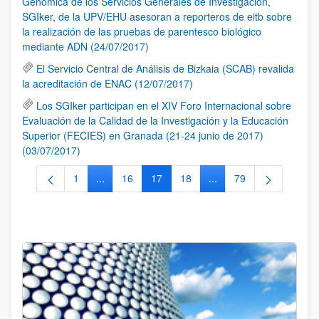
Genómica de los Servicios Generales de Investigación,
SGIker, de la UPV/EHU asesoran a reporteros de eitb sobre
la realización de las pruebas de parentesco biológico
mediante ADN (24/07/2017)
El Servicio Central de Análisis de Bizkaia (SCAB) revalida
la acreditación de ENAC (12/07/2017)
Los SGIker participan en el XIV Foro Internacional sobre
Evaluación de la Calidad de la Investigación y la Educación
Superior (FECIES) en Granada (21-24 junio de 2017)
(03/07/2017)
1
...
16
17
18
...
79
Página
Páginas intermedias Use TAB para desplazarse.
Página
Página
Página
Páginas intermedias Us
Página