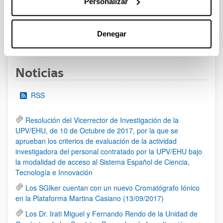
Personalizar
al 30/07/2026 (ambos incluídos)
Denegar
1
2
3
...
95
Página
Página
Página
Páginas intermedias Use TAB 
Página
Noticias
RSS
Resolución del Vicerrector de Investigación de la
UPV/EHU, de 10 de Octubre de 2017, por la que se
aprueban los criterios de evaluación de la actividad
investigadora del personal contratado por la UPV/EHU bajo
la modalidad de acceso al Sistema Español de Ciencia,
Tecnología e Innovación
Los SGIker cuentan con un nuevo Cromatógrafo Iónico
en la Plataforma Martina Casiano (13/09/2017)
Los Dr. Irati Miguel y Fernando Rendo de la Unidad de